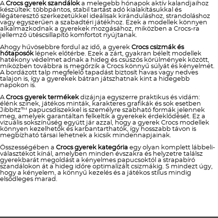
A
Crocs gyerek szandálok
a melegebb hónapok aktív kalandjaihoz
készültek: többpántos, stabil tartást adó kialakításukkal és
légáteresztő szerkezetükkel ideálisak kiránduláshoz, strandoláshoz
vagy egyszerűen a szabadtéri játékhoz. Ezek a modellek könnyen
alkalmazkodnak a gyerekek mozgásához, miközben a Crocs-ra
jellemző ütéscsillapító komfortot nyújtanak.
Ahogy hűvösebbre fordul az idő, a gyerek
Crocs csizmák és
hótaposók
lépnek előtérbe. Ezek a zárt, gyakran bélelt modellek
hatékony védelmet adnak a hideg és csúszós körülmények között,
miközben továbbra is megőrzik a Crocs könnyű súlyát és kényelmét.
A bordázott talp megfelelő tapadást biztosít havas vagy nedves
talajon is, így a gyerekek bátran játszhatnak kint a hidegebb
napokon is.
A
Crocs gyerek termékek
dizájnja egyszerre praktikus és vidám:
élénk színek, játékos minták, karakteres grafikák és sok esetben
Jibbitz™ papucsdíszekkel is személyre szabható formák jelennek
meg, amelyek garantáltan felkeltik a gyerekek érdeklődését. Ez a
vizuális sokszínűség együtt jár azzal, hogy a gyerek Crocs modellek
könnyen kezelhetők és karbantarthatók, így hosszabb távon is
megbízható társai lehetnek a kicsik mindennapjainak.
Összességében a
Crocs gyerek kategória
egy olyan komplett lábbeli-
választékot kínál, amelyben minden évszakra és helyzetre találsz
gyerekbarát megoldást a kényelmes papucsoktól a strapabíró
szandálokon át a hideg időre optimalizált csizmákig. S mindezt úgy,
hogy a kényelem, a könnyű kezelés és a játékos stílus mindig
elsődleges marad.