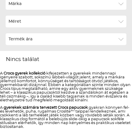
Ár szerint növekvő
Márka
Ár szerint csökkenő
Méret
Téli termékek előre ár szerint növekvő
Téli új termékek előre
Termék ára
Nyári termékek előre ár szerint növekvő
Nyári új termékek előre
Nincs találat
A
Crocs gyerek kollekció
kifejezetten a gyerekek mindennapi
igényeire szabott, sokszínű lábbeli-világot jelent, amely a márkára
jellemző komfortot, könnyűséget és tartósságot ötvözi játékos,
gyermekbarát dizájnnal. Ebben a kategóriában szinte minden olyan
Crocs típus megtalálható, amire egy aktív gyermeknek szüksége
lehet – a klasszikus papucsoktól kezdve a szandálokon át egészen a
téli csizmákig –, így a család kisebb tagjainak is minden évszakra és
élethelyzetre tud megfelelő megoldást kínálni.
A
gyerekek számára tervezett Crocs papucsok
gyakran könnyen fel-
és levehetők, puha, rugalmas Croslite™ talppal rendelkeznek, ami
csökkenti a láb terhelését játék közben vagy rövidebb séták során. A
klasszikus clog formától a belebújós slide-okig a papucsok sokféle
stílusban elérhetők, így minden nap kényelmes és praktikus viseletet
biztosítanak.