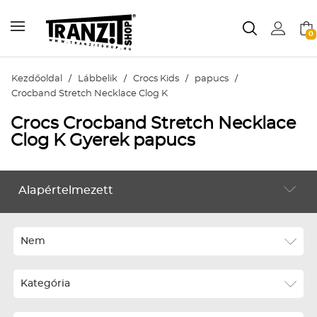
0
Kezdőoldal
/
Lábbelik
/
Crocs Kids
/
papucs
/
Crocband Stretch Necklace Clog K
Crocs Crocband Stretch Necklace
Clog K Gyerek papucs
Alapértelmezett
LÁBBELIK
Alapértelmezett
Legújabbak
Nem
ABC szerint növekvő
Kategória
ABC szerint csökkenő