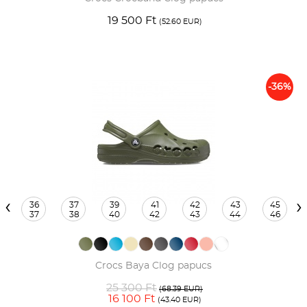
19 500 Ft
(52.60 EUR)
-36%
‹
›
36
37
39
41
42
43
45
37
38
40
42
43
44
46
Crocs Baya Clog papucs
25 300 Ft
(68.39 EUR)
16 100 Ft
(43.40 EUR)