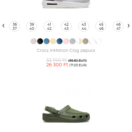
‹
›
36
39
41
42
43
45
46
37
40
42
43
44
46
47
Crocs InMotion Clog papucs
32 100 Ft
(86.82 EUR)
26 300 Ft
(71.03 EUR)