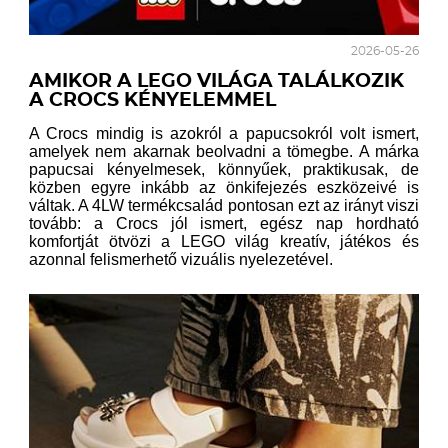
2026-05-26
AMIKOR A LEGO VILÁGA TALÁLKOZIK
A CROCS KÉNYELEMMEL
A Crocs mindig is azokról a papucsokról volt ismert,
amelyek nem akarnak beolvadni a tömegbe. A márka
papucsai kényelmesek, könnyűek, praktikusak, de
közben egyre inkább az önkifejezés eszközeivé is
váltak. A 4LW termékcsalád pontosan ezt az irányt viszi
tovább: a Crocs jól ismert, egész nap hordható
komfortját ötvözi a LEGO világ kreatív, játékos és
azonnal felismerhető vizuális nyelezetével.