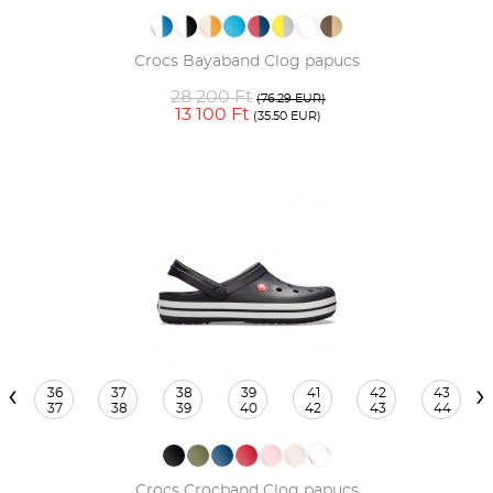
Crocs Bayaband Clog papucs
28 200 Ft
(76.29 EUR)
13 100 Ft
(35.50 EUR)
‹
›
36
37
38
39
41
42
43
37
38
39
40
42
43
44
Crocs Crocband Clog papucs