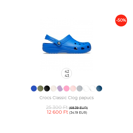
-50%
42
43
Crocs Classic Clog papucs
25 300 Ft
(68.39 EUR)
12 600 Ft
(34.19 EUR)