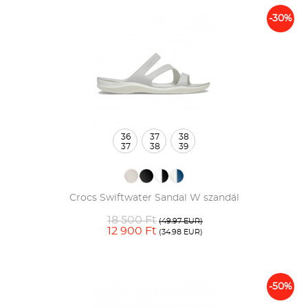
-30%
36
37
38
37
38
39
Crocs Swiftwater Sandal W szandál
18 500 Ft
(49.97 EUR)
12 900 Ft
(34.98 EUR)
-50%