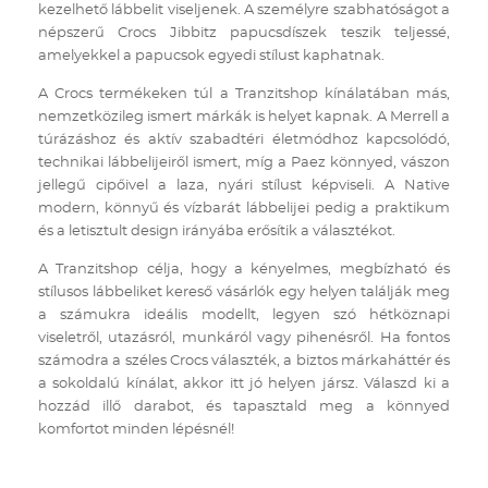
kezelhető lábbelit viseljenek. A személyre szabhatóságot a
népszerű Crocs Jibbitz papucsdíszek teszik teljessé,
amelyekkel a papucsok egyedi stílust kaphatnak.
A Crocs termékeken túl a Tranzitshop kínálatában más,
nemzetközileg ismert márkák is helyet kapnak. A Merrell a
túrázáshoz és aktív szabadtéri életmódhoz kapcsolódó,
technikai lábbelijeiről ismert, míg a Paez könnyed, vászon
jellegű cipőivel a laza, nyári stílust képviseli. A Native
modern, könnyű és vízbarát lábbelijei pedig a praktikum
és a letisztult design irányába erősítik a választékot.
A Tranzitshop célja, hogy a kényelmes, megbízható és
stílusos lábbeliket kereső vásárlók egy helyen találják meg
a számukra ideális modellt, legyen szó hétköznapi
viseletről, utazásról, munkáról vagy pihenésről. Ha fontos
számodra a széles Crocs választék, a biztos márkaháttér és
a sokoldalú kínálat, akkor itt jó helyen jársz. Válaszd ki a
hozzád illő darabot, és tapasztald meg a könnyed
komfortot minden lépésnél!