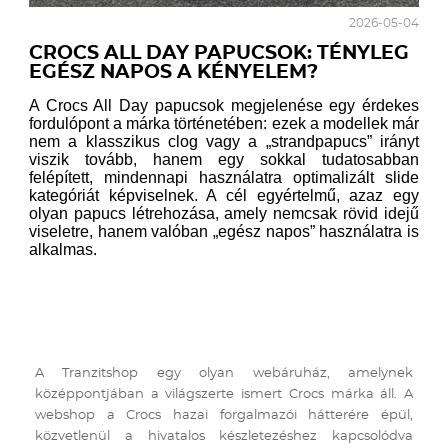
2026-05-04
CROCS ALL DAY PAPUCSOK: TÉNYLEG
EGÉSZ NAPOS A KÉNYELEM?
A Crocs All Day papucsok megjelenése egy érdekes
fordulópont a márka történetében: ezek a modellek már
nem a klasszikus clog vagy a „strandpapucs” irányt
viszik tovább, hanem egy sokkal tudatosabban
felépített, mindennapi használatra optimalizált slide
kategóriát képviselnek. A cél egyértelmű, azaz egy
olyan papucs létrehozása, amely nemcsak rövid idejű
viseletre, hanem valóban „egész napos” használatra is
alkalmas.
A Tranzitshop egy olyan webáruház, amelynek
középpontjában a világszerte ismert Crocs márka áll. A
webshop a Crocs hazai forgalmazói hátterére épül,
közvetlenül a hivatalos készletezéshez kapcsolódva