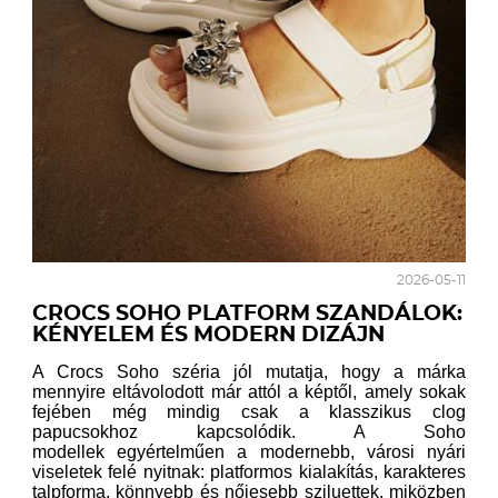
2026-05-11
CROCS SOHO PLATFORM SZANDÁLOK:
KÉNYELEM ÉS MODERN DIZÁJN
A Crocs Soho széria jól mutatja, hogy a márka
mennyire eltávolodott már attól a képtől, amely sokak
fejében még mindig csak a klasszikus clog
papucsokhoz kapcsolódik. A Soho
modellek
egyértelműen a modernebb, városi nyári
viseletek felé nyitnak: platformos kialakítás, karakteres
talpforma, könnyebb és nőiesebb sziluettek, miközben