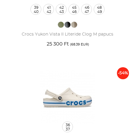
39
41
42
45
46
48
40
42
43
46
47
49
Crocs Yukon Vista II Literide Clog M papucs
25 300 Ft
(68.39 EUR)
-54%
36
37