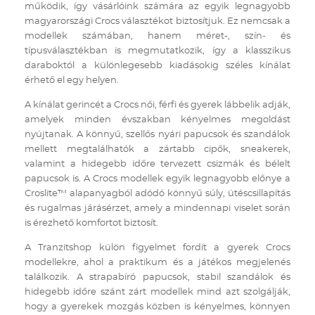
működik, így vásárlóink számára az egyik legnagyobb
magyarországi Crocs választékot biztosítjuk. Ez nemcsak a
modellek számában, hanem méret-, szín- és
típusválasztékban is megmutatkozik, így a klasszikus
daraboktól a különlegesebb kiadásokig széles kínálat
érhető el egy helyen.
A kínálat gerincét a Crocs női, férfi és gyerek lábbelik adják,
amelyek minden évszakban kényelmes megoldást
nyújtanak. A könnyű, szellős nyári papucsok és szandálok
mellett megtalálhatók a zártabb cipők, sneakerek,
valamint a hidegebb időre tervezett csizmák és bélelt
papucsok is. A Crocs modellek egyik legnagyobb előnye a
Croslite™ alapanyagból adódó könnyű súly, ütéscsillapítás
és rugalmas járásérzet, amely a mindennapi viselet során
is érezhető komfortot biztosít.
A Tranzitshop külön figyelmet fordít a gyerek Crocs
modellekre, ahol a praktikum és a játékos megjelenés
találkozik. A strapabíró papucsok, stabil szandálok és
hidegebb időre szánt zárt modellek mind azt szolgálják,
hogy a gyerekek mozgás közben is kényelmes, könnyen