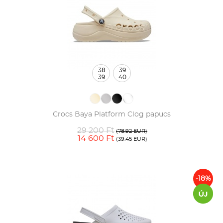
38
39
39
40
Crocs Baya Platform Clog papucs
29 200 Ft
(78.92 EUR)
14 600 Ft
(39.45 EUR)
-18%