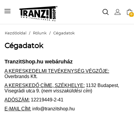
0
Kezdőoldal
/
Rólunk
/
Cégadatok
Cégadatok
TranzitShop.hu webáruház
A KERESKEDELMI TEVÉKENYSÉG VÉGZŐJE:
Overbrands Kft.
A KERESKEDŐ CÍME, SZÉKHELYE:
1132 Budapest,
Visegrádi utca 9. (
nem visszaküldési cím
)
ADÓSZÁM:
12219449-2-41
E-MAIL CÍM:
info@tranzitshop.hu