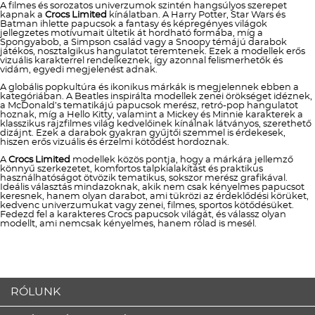
A filmes és sorozatos univerzumok szintén hangsúlyos szerepet
kapnak a
Crocs Limited
kínálatban. A Harry Potter, Star Wars és
Batman ihlette papucsok a fantasy és képregényes világok
jellegzetes motívumait ültetik át hordható formába, míg a
Spongyabob, a Simpson család vagy a Snoopy témájú darabok
játékos, nosztalgikus hangulatot teremtenek. Ezek a modellek erős
vizuális karakterrel rendelkeznek, így azonnal felismerhetők és
vidám, egyedi megjelenést adnak.
A globális popkultúra és ikonikus márkák is megjelennek ebben a
kategóriában. A Beatles inspirálta modellek zenei örökséget idéznek,
a McDonald’s tematikájú papucsok merész, retró-pop hangulatot
hoznak, míg a Hello Kitty, valamint a Mickey és Minnie karakterek a
klasszikus rajzfilmes világ kedvelőinek kínálnak látványos, szerethető
dizájnt. Ezek a darabok gyakran gyűjtői szemmel is érdekesek,
hiszen erős vizuális és érzelmi kötődést hordoznak.
A
Crocs Limited
modellek közös pontja, hogy a márkára jellemző
könnyű szerkezetet, komfortos talpkialakítást és praktikus
használhatóságot ötvözik tematikus, sokszor merész grafikával.
Ideális választás mindazoknak, akik nem csak kényelmes papucsot
keresnek, hanem olyan darabot, ami tükrözi az érdeklődési körüket,
kedvenc univerzumukat vagy zenei, filmes, sportos kötődésüket.
Fedezd fel a karakteres Crocs papucsok világát, és válassz olyan
modellt, ami nemcsak kényelmes, hanem rólad is mesél.
RÓLUNK