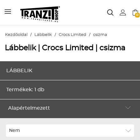
0
Kezdőoldal
/
Lábbelik
/
Crocs Limited
/
csizma
Lábbelik | Crocs Limited | csizma
LÁBBELIK
Termékek: 1 db
Alapértelmezett
Alapértelmezett
Legújabbak
Nem