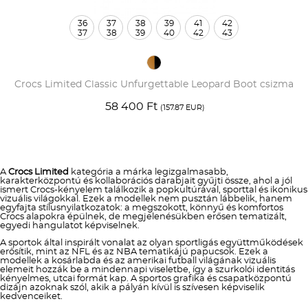
36
37
38
39
41
42
37
38
39
40
42
43
Crocs Limited Classic Unfurgettable Leopard Boot csizma
58 400 Ft
(157.87 EUR)
A
Crocs Limited
kategória a márka legizgalmasabb,
karakterközpontú és kollaborációs darabjait gyűjti össze, ahol a jól
ismert Crocs-kényelem találkozik a popkultúrával, sporttal és ikonikus
vizuális világokkal. Ezek a modellek nem pusztán lábbelik, hanem
egyfajta stílusnyilatkozatok: a megszokott, könnyű és komfortos
Crocs alapokra épülnek, de megjelenésükben erősen tematizált,
egyedi hangulatot képviselnek.
A sportok által inspirált vonalat az olyan sportligás együttműködések
erősítik, mint az NFL és az NBA tematikájú papucsok. Ezek a
modellek a kosárlabda és az amerikai futball világának vizuális
elemeit hozzák be a mindennapi viseletbe, így a szurkolói identitás
kényelmes, utcai formát kap. A sportos grafika és csapatközpontú
dizájn azoknak szól, akik a pályán kívül is szívesen képviselik
kedvenceiket.