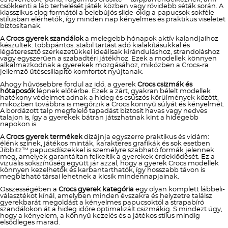
csökkenti a láb terhelését játék közben vagy rövidebb séták során. A
klasszikus clog formától a belebújós slide-okig a papucsok sokféle
stílusban elérhetők, így minden nap kényelmes és praktikus viseletet
biztosítanak.
A
Crocs gyerek szandálok
a melegebb hónapok aktív kalandjaihoz
készültek: többpántos, stabil tartást adó kialakításukkal és
légáteresztő szerkezetükkel ideálisak kiránduláshoz, strandoláshoz
vagy egyszerűen a szabadtéri játékhoz. Ezek a modellek könnyen
alkalmazkodnak a gyerekek mozgásához, miközben a Crocs-ra
jellemző ütéscsillapító komfortot nyújtanak.
Ahogy hűvösebbre fordul az idő, a gyerek
Crocs csizmák és
hótaposók
lépnek előtérbe. Ezek a zárt, gyakran bélelt modellek
hatékony védelmet adnak a hideg és csúszós körülmények között,
miközben továbbra is megőrzik a Crocs könnyű súlyát és kényelmét.
A bordázott talp megfelelő tapadást biztosít havas vagy nedves
talajon is, így a gyerekek bátran játszhatnak kint a hidegebb
napokon is.
A
Crocs gyerek termékek
dizájnja egyszerre praktikus és vidám:
élénk színek, játékos minták, karakteres grafikák és sok esetben
Jibbitz™ papucsdíszekkel is személyre szabható formák jelennek
meg, amelyek garantáltan felkeltik a gyerekek érdeklődését. Ez a
vizuális sokszínűség együtt jár azzal, hogy a gyerek Crocs modellek
könnyen kezelhetők és karbantarthatók, így hosszabb távon is
megbízható társai lehetnek a kicsik mindennapjainak.
Összességében a
Crocs gyerek kategória
egy olyan komplett lábbeli-
választékot kínál, amelyben minden évszakra és helyzetre találsz
gyerekbarát megoldást a kényelmes papucsoktól a strapabíró
szandálokon át a hideg időre optimalizált csizmákig. S mindezt úgy,
hogy a kényelem, a könnyű kezelés és a játékos stílus mindig
elsődleges marad.