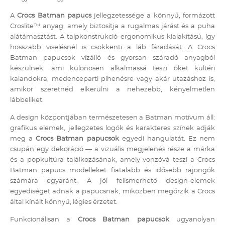
A
Crocs Batman papucs
jellegzetessége a könnyű, formázott
Croslite™ anyag, amely biztosítja a rugalmas járást és a puha
alátámasztást. A talpkonstrukció ergonomikus kialakítású, így
hosszabb viselésnél is csökkenti a láb fáradását. A Crocs
Batman papucsok vízálló és gyorsan száradó anyagból
készülnek, ami különösen alkalmassá teszi őket kültéri
kalandokra, medenceparti pihenésre vagy akár utazáshoz is,
amikor szeretnéd elkerülni a nehezebb, kényelmetlen
lábbeliket.
A design központjában természetesen a Batman motívum áll:
grafikus elemek, jellegzetes logók és karakteres színek adják
meg a
Crocs Batman papucsok
egyedi hangulatát. Ez nem
csupán egy dekoráció — a vizuális megjelenés része a márka
és a popkultúra találkozásának, amely vonzóvá teszi a Crocs
Batman papucs modelleket fiatalabb és idősebb rajongók
számára egyaránt. A jól felismerhető design-elemek
egyediséget adnak a papucsnak, miközben megőrzik a Crocs
által kínált könnyű, légies érzetet.
Funkcionálisan a
Crocs Batman papucsok
ugyanolyan