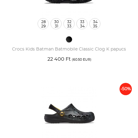
28
30
32
33
34
29
31
33
34
35
Crocs Kids Batman Batmobile Classic Clog K papucs
22 400 Ft
(60.50 EUR)
-50%