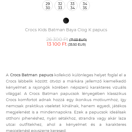
29
32
33
34
30
33
34
35
Crocs Kids Batman Baya Clog K papucs
26 300 Ft
(71.03 EUR)
13 100 Ft
(35.50 EUR)
A
Crocs Batman papucs
kollekció különleges helyet foglal el a
Crocs lábbelik között: ötvözi a márkára jellemző kiemelkedő
kényelmet a rajongók körében népszerű karakteres vizuális
világgal. A Crocs Batman papucsok lényegében klasszikus
Crocs komfortot adnak hozzá egy ikonikus motívumhoz, így
nemcsak praktikus viseletet kínálnak, hanem egyedi, játékos
megjelenést is a mindennapokra. Ezek a papucsok ideálisak
otthoni pihenéshez, nyári sétákhoz, strandra vagy akár laza
utcai outfitekhez, ahol a kényelmet és a karakteres
megjelenést egyszerre keresed.