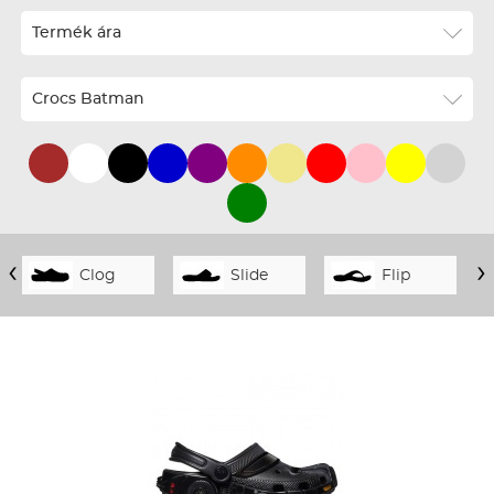
ABC szerint növekvő
Termék ára
ABC szerint csökkenő
Ár szerint növekvő
Crocs Batman
Ár szerint csökkenő
Téli termékek előre ár szerint növekvő
Téli új termékek előre
Nyári termékek előre ár szerint növekvő
‹
›
Clog
Slide
Flip
Nyári új termékek előre