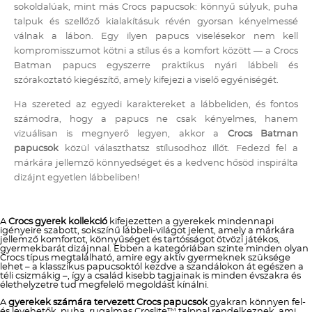
sokoldalúak, mint más Crocs papucsok: könnyű súlyuk, puha
talpuk és szellőző kialakításuk révén gyorsan kényelmessé
válnak a lábon. Egy ilyen papucs viselésekor nem kell
kompromisszumot kötni a stílus és a komfort között — a Crocs
Batman papucs egyszerre praktikus nyári lábbeli és
szórakoztató kiegészítő, amely kifejezi a viselő egyéniségét.
Ha szereted az egyedi karaktereket a lábbeliden, és fontos
számodra, hogy a papucs ne csak kényelmes, hanem
vizuálisan is megnyerő legyen, akkor a
Crocs Batman
papucsok
közül választhatsz stílusodhoz illőt. Fedezd fel a
márkára jellemző könnyedséget és a kedvenc hősöd inspirálta
dizájnt egyetlen lábbeliben!
A
Crocs gyerek kollekció
kifejezetten a gyerekek mindennapi
igényeire szabott, sokszínű lábbeli-világot jelent, amely a márkára
jellemző komfortot, könnyűséget és tartósságot ötvözi játékos,
gyermekbarát dizájnnal. Ebben a kategóriában szinte minden olyan
Crocs típus megtalálható, amire egy aktív gyermeknek szüksége
lehet – a klasszikus papucsoktól kezdve a szandálokon át egészen a
téli csizmákig –, így a család kisebb tagjainak is minden évszakra és
élethelyzetre tud megfelelő megoldást kínálni.
A
gyerekek számára tervezett Crocs papucsok
gyakran könnyen fel-
és levehetők, puha, rugalmas Croslite™ talppal rendelkeznek, ami