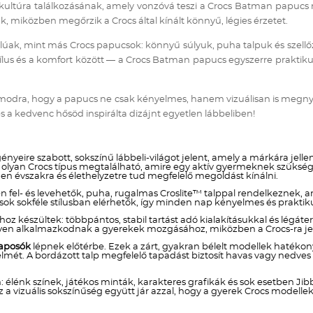
pkultúra találkozásának, amely vonzóvá teszi a Crocs Batman papucs 
 miközben megőrzik a Crocs által kínált könnyű, légies érzetet.
úak, mint más Crocs papucsok: könnyű súlyuk, puha talpuk és szellő
us és a komfort között — a Crocs Batman papucs egyszerre praktikus ny
zámodra, hogy a papucs ne csak kényelmes, hanem vizuálisan is megny
s a kedvenc hősöd inspirálta dizájnt egyetlen lábbeliben!
nyeire szabott, sokszínű lábbeli-világot jelent, amely a márkára jell
lyan Crocs típus megtalálható, amire egy aktív gyermeknek szüksége
nden évszakra és élethelyzetre tud megfelelő megoldást kínálni.
fel- és levehetők, puha, rugalmas Croslite™ talppal rendelkeznek, am
csok sokféle stílusban elérhetők, így minden nap kényelmes és praktikus
 készültek: többpántos, stabil tartást adó kialakításukkal és légáte
yen alkalmazkodnak a gyerekek mozgásához, miközben a Crocs-ra jell
taposók
lépnek előtérbe. Ezek a zárt, gyakran bélelt modellek hatéko
ét. A bordázott talp megfelelő tapadást biztosít havas vagy nedves t
: élénk színek, játékos minták, karakteres grafikák és sok esetben J
z a vizuális sokszínűség együtt jár azzal, hogy a gyerek Crocs model