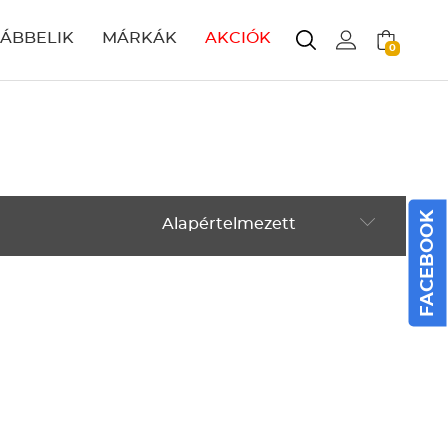
LÁBBELIK
MÁRKÁK
AKCIÓK
0
FACEBOOK
Alapértelmezett
Alapértelmezett
Legújabbak
ABC szerint növekvő
ABC szerint csökkenő
Ár szerint növekvő
Ár szerint csökkenő