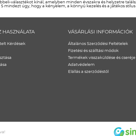
bbeli-választékot kínál, amelyben minden évszakra és helyzetre talá
. S mindezt úgy, hogy a kényelem, a könnyű kezelés és a játékos stílu
Z HASZNÁLATA
VÁSÁRLÁSI INFORMÁCIÓK
elt Kérdések
Általános Szerződési Feltételek
Fizetési és szálltási módok
sztása
Termékek visszaküldése és cseréje
dása
Adatvédelem
Elállás a szerződéstől
va!