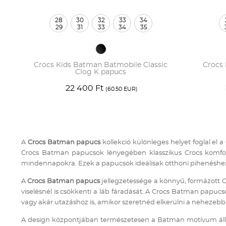
28
30
32
33
34
29
31
33
34
35
Crocs Kids Batman Batmobile Classic
Crocs
Clog K papucs
22 400 Ft
(60.50 EUR)
A
Crocs Batman papucs
kollekció különleges helyet foglal el 
Crocs Batman papucsok lényegében klasszikus Crocs komfort
mindennapokra. Ezek a papucsok ideálisak otthoni pihenéshez, 
A
Crocs Batman papucs
jellegzetessége a könnyű, formázott Cr
viselésnél is csökkenti a láb fáradását. A Crocs Batman papuc
vagy akár utazáshoz is, amikor szeretnéd elkerülni a nehezebb
A design központjában természetesen a Batman motívum áll: 