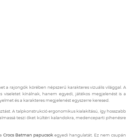
Téli termékek előre ár
szerint növekvő
Téli új termékek előre
Nyári termékek előre ár
szerint növekvő
Nyári új termékek előre
met a rajongók körében népszerű karakteres vizuális világgal. A
viseletet kínálnak, hanem egyedi, játékos megjelenést is a
nyelmet és a karakteres megjelenést egyszerre keresed.
ztást. A talpkonstrukció ergonomikus kialakítású, így hosszabb
kalmassá teszi őket kültéri kalandokra, medenceparti pihenésre
 a
Crocs Batman papucsok
egyedi hangulatát. Ez nem csupán