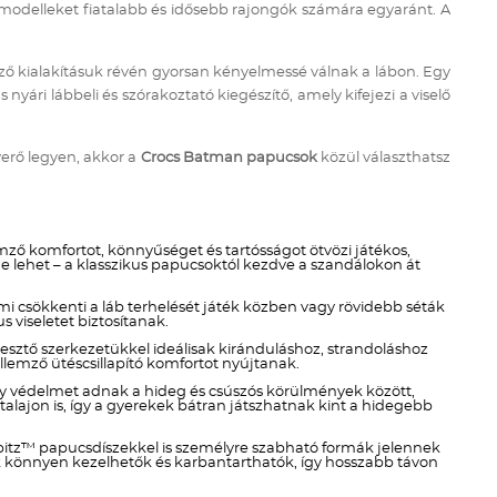
modelleket fiatalabb és idősebb rajongók számára egyaránt. A
ző kialakításuk révén gyorsan kényelmessé válnak a lábon. Egy
ári lábbeli és szórakoztató kiegészítő, amely kifejezi a viselő
erő legyen, akkor a
Crocs Batman papucsok
közül választhatsz
emző komfortot, könnyűséget és tartósságot ötvözi játékos,
 lehet – a klasszikus papucsoktól kezdve a szandálokon át
i csökkenti a láb terhelését játék közben vagy rövidebb séták
 viseletet biztosítanak.
resztő szerkezetükkel ideálisak kiránduláshoz, strandoláshoz
emző ütéscsillapító komfortot nyújtanak.
ny védelmet adnak a hideg és csúszós körülmények között,
alajon is, így a gyerekek bátran játszhatnak kint a hidegebb
ibbitz™ papucsdíszekkel is személyre szabható formák jelennek
lek könnyen kezelhetők és karbantarthatók, így hosszabb távon