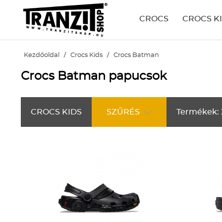
CROCS
CROCS K
Kezdőoldal
/
Crocs Kids
/
Crocs Batman
Crocs Batman papucsok
CROCS KIDS
SZŰRÉS
Termékek: 