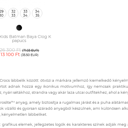
29
32
33
34
30
33
34
35
 Kids Batman Baya Clog K
papucs
26 300 Ft
(71.03 EUR)
13 100 Ft
(35.50 EUR)
a Crocs lábbelik között: ötvözi a márkára jellemző kiemelkedő kényel
ot adnak hozzá egy ikonikus motívumhoz, így nemcsak praktikus 
nyári sétákhoz, strandra vagy akár laza utcai outfitekhez, ahol a ké
oslite™ anyag, amely biztosítja a rugalmas járást és a puha alátámas
sok vízálló és gyorsan száradó anyagból készülnek, ami különösen al
, kényelmetlen lábbeliket.
grafikus elemek, jellegzetes logók és karakteres színek adják meg