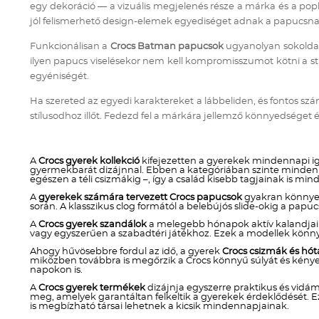
egy dekoráció — a vizuális megjelenés része a márka és a po
jól felismerhető design-elemek egyediséget adnak a papucsnak,
Funkcionálisan a
Crocs Batman papucsok
ugyanolyan sokoldal
ilyen papucs viselésekor nem kell kompromisszumot kötni a stíl
egyéniségét.
Ha szereted az egyedi karaktereket a lábbeliden, és fontos s
stílusodhoz illőt. Fedezd fel a márkára jellemző könnyedséget é
A
Crocs gyerek kollekció
kifejezetten a gyerekek mindennapi igé
gyermekbarát dizájnnal. Ebben a kategóriában szinte minden o
egészen a téli csizmákig –, így a család kisebb tagjainak is mi
A
gyerekek számára tervezett Crocs papucsok
gyakran könnyen 
során. A klasszikus clog formától a belebújós slide-okig a papu
A
Crocs gyerek szandálok
a melegebb hónapok aktív kalandjaihoz
vagy egyszerűen a szabadtéri játékhoz. Ezek a modellek könn
Ahogy hűvösebbre fordul az idő, a gyerek
Crocs csizmák és hó
miközben továbbra is megőrzik a Crocs könnyű súlyát és kényelm
napokon is.
A
Crocs gyerek termékek
dizájnja egyszerre praktikus és vidám
meg, amelyek garantáltan felkeltik a gyerekek érdeklődését. E
is megbízható társai lehetnek a kicsik mindennapjainak.