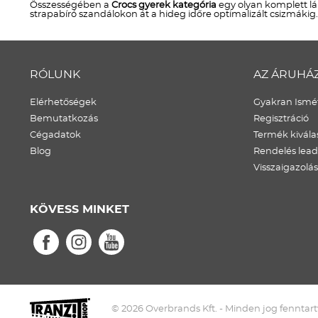
Összességében a
Crocs gyerek kategória
egy olyan komplett lá
strapabíró szandálokon át a hideg időre optimalizált csizmákig
RÓLUNK
AZ ÁRUHÁ
Elérhetőségek
Gyakran Ismét
Bemutatkozás
Regisztráció
Cégadatok
Termék kivála
Blog
Rendelés lea
Visszaigazolás
KÖVESS MINKET
© 2026 Overbrands Kft. - Minden jog fenntart