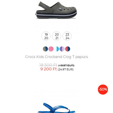
19
20
23
20
21
24
Crocs Kids Crocband Clog T papucs
18 500 Ft
(49.97 EUR)
9 200 Ft
(24.97 EUR)
-50%