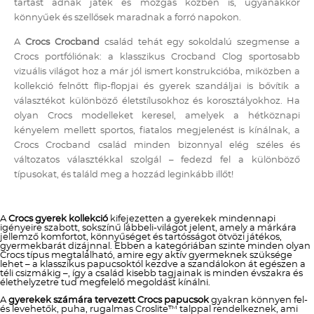
tartást adnak játék és mozgás közben is, ugyanakkor
könnyűek és szellősek maradnak a forró napokon.
A
Crocs Crocband
család tehát egy sokoldalú szegmense a
Crocs portfóliónak: a klasszikus Crocband Clog sportosabb
vizuális világot hoz a már jól ismert konstrukcióba, miközben a
kollekció felnőtt flip-flopjai és gyerek szandáljai is bővítik a
választékot különböző életstílusokhoz és korosztályokhoz. Ha
olyan Crocs modelleket keresel, amelyek a hétköznapi
kényelem mellett sportos, fiatalos megjelenést is kínálnak, a
Crocs Crocband család minden bizonnyal elég széles és
változatos választékkal szolgál – fedezd fel a különböző
típusokat, és találd meg a hozzád leginkább illőt!
A
Crocs gyerek kollekció
kifejezetten a gyerekek mindennapi
igényeire szabott, sokszínű lábbeli-világot jelent, amely a márkára
jellemző komfortot, könnyűséget és tartósságot ötvözi játékos,
gyermekbarát dizájnnal. Ebben a kategóriában szinte minden olyan
Crocs típus megtalálható, amire egy aktív gyermeknek szüksége
lehet – a klasszikus papucsoktól kezdve a szandálokon át egészen a
téli csizmákig –, így a család kisebb tagjainak is minden évszakra és
élethelyzetre tud megfelelő megoldást kínálni.
A
gyerekek számára tervezett Crocs papucsok
gyakran könnyen fel-
és levehetők, puha, rugalmas Croslite™ talppal rendelkeznek, ami