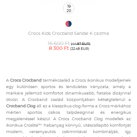
19
20
Crocs Kids Crocband Sandal K csizma
16 600 Ft
(44.97 EUR)
8 300 Ft
(22.48 EUR)
A
Crocs Crocband
termékcsalád a Crocs ikonikus modelljeinek
egy különösen sportos és lendületes irányzata, amely a
márkára jellemző komfortot dinamikusabb, fiatalos dizájnnal
ötvözi. A Crocband család központjában kétségtelenül a
Crocband Clog
áll: ez a klasszikus clog-forma a Crocs márkához
mérten sportos csíkos talpdesignnal és energikus
megjelenéssel készül. A Crocs Crocband Clog modellek az
ikonikus Croslite™ habanyag könnyű, ütéscsillapító komfortját
modern, versenyautós csíkmintával kombinálják, így