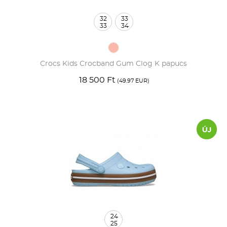
32
33
33
34
Crocs Kids Crocband Gum Clog K papucs
18 500 Ft
(49.97 EUR)
24
25