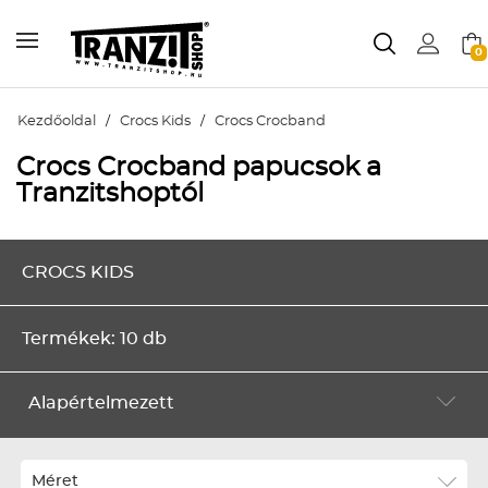
0
Kezdőoldal
/
Crocs Kids
/
Crocs Crocband
Crocs Crocband papucsok a
Tranzitshoptól
CROCS KIDS
Termékek: 10 db
Alapértelmezett
Alapértelmezett
Legújabbak
Méret