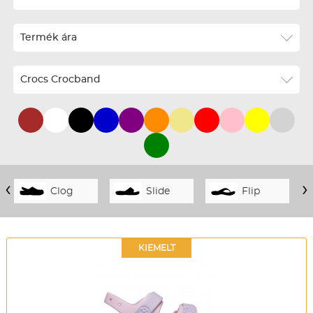
ABC szerint növekvő
Termék ára
ABC szerint csökkenő
Ár szerint növekvő
Crocs Crocband
Ár szerint csökkenő
Téli termékek előre ár szerint növekvő
Téli új termékek előre
Nyári termékek előre ár szerint növekvő
‹
›
Clog
Slide
Flip
Nyári új termékek előre
KIEMELT