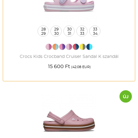
28
29
30
32
33
29
30
31
33
34
Crocs Kids Crocband Cruiser Sandal K szandál
15 600 Ft
(42.08 EUR)