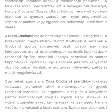
sportosabb karaktert adnak a mindennapi papucsnak. A
kialakítás során megtartották azt a lényeges tulajdonságot,
hogy a Crocband Clog rendkívül könnyű, rendkívül könnyen
tisztítható és gyorsan száradó, ami nyári programokhoz,
vízparti napokhoz vagy egyszerűen hétköznapi viselethez is
ideális.
A
Crocs Crocband
család nem csupán a klasszikus clog-ból áll. A
kollekcióban megtalálhatók felnőtt flip-flopok is, amelyek a
Crocband sportos stílusjegyeit viszik tovább egy még
könnyedebb, strand- és pihenőnapokhoz ideális kialakításba. A
Crocband flip-flop modellek könnyű pántokkal és sportos
talpprofilokkal operálnak, így a Crocs-ra jellemző kényelmet
olyan formában kínálják, amely gyorsan felvehető, szellős és
menő megjelenést ad.
Gyermekek számára a
Crocs Crocband szandálok
tökéletes
választást jelentenek aktív mindennapokra. A gyerek
Crocband szandálok az ergonómikus talp és a kényelmes
pántok kombinációját nyújtják egyedi, élénk színekkel és
vidám dizájnelemekkel, így nemcsak kényelmesek, hanem
vizuálisan is vonzóak a kicsik számára. Ezek a szandálok stabil