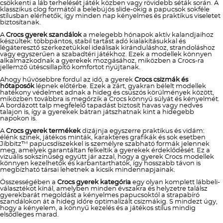
csökkenti a láb terhelését játék közben vagy rövidebb séták során. A
klasszikus clog formától a belebújós slide-okig a papucsok sokféle
stílusban elérhetők, így minden nap kényelmes és praktikus viseletet
biztosítanak.
A
Crocs gyerek szandálok
a melegebb hónapok aktív kalandjaihoz
készültek: többpántos, stabil tartást adó kialakításukkal és
légáteresztő szerkezetükkel ideálisak kiránduláshoz, strandoláshoz
vagy egyszerűen a szabadtéri játékhoz. Ezek a modellek könnyen
alkalmazkodnak a gyerekek mozgásához, miközben a Crocs-ra
jellemző ütéscsillapító komfortot nyújtanak.
Ahogy hűvösebbre fordul az idő, a gyerek
Crocs csizmák és
hótaposók
lépnek előtérbe. Ezek a zárt, gyakran bélelt modellek
hatékony védelmet adnak a hideg és csúszós körülmények között,
miközben továbbra is megőrzik a Crocs könnyű súlyát és kényelmét.
A bordázott talp megfelelő tapadást biztosít havas vagy nedves
talajon is, így a gyerekek bátran játszhatnak kint a hidegebb
napokon is.
A
Crocs gyerek termékek
dizájnja egyszerre praktikus és vidám:
élénk színek, játékos minták, karakteres grafikák és sok esetben
Jibbitz™ papucsdíszekkel is személyre szabható formák jelennek
meg, amelyek garantáltan felkeltik a gyerekek érdeklődését. Ez a
vizuális sokszínűség együtt jár azzal, hogy a gyerek Crocs modellek
könnyen kezelhetők és karbantarthatók, így hosszabb távon is
megbízható társai lehetnek a kicsik mindennapjainak.
Összességében a
Crocs gyerek kategória
egy olyan komplett lábbeli-
választékot kínál, amelyben minden évszakra és helyzetre találsz
gyerekbarát megoldást a kényelmes papucsoktól a strapabíró
szandálokon át a hideg időre optimalizált csizmákig. S mindezt úgy,
hogy a kényelem, a könnyű kezelés és a játékos stílus mindig
elsődleges marad.