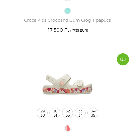
Crocs Kids Crocband Gum Clog T papucs
17 500 Ft
(47.35 EUR)
29
30
32
33
34
30
31
33
34
35