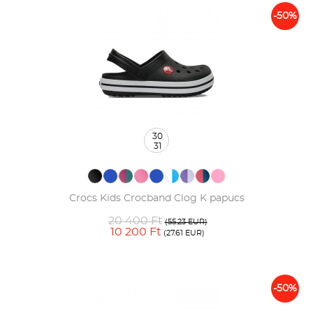
-50%
30
31
Crocs Kids Crocband Clog K papucs
20 400 Ft
(55.23 EUR)
10 200 Ft
(27.61 EUR)
-50%