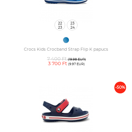
22
23
23
24
Crocs Kids Crocband Strap Flip K papucs
7 400 Ft
(19.98 EUR)
3 700 Ft
(9.97 EUR)
-50%