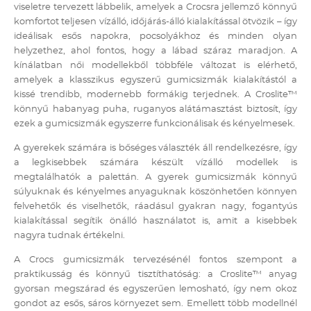
viseletre tervezett lábbelik, amelyek a Crocsra jellemző könnyű
komfortot teljesen vízálló, időjárás-álló kialakítással ötvözik – így
ideálisak esős napokra, pocsolyákhoz és minden olyan
helyzethez, ahol fontos, hogy a lábad száraz maradjon.
A
kínálatban női modellekből többféle változat is elérhető,
amelyek a klasszikus egyszerű gumicsizmák kialakítástól a
kissé trendibb, modernebb formákig terjednek. A Croslite™
könnyű habanyag puha, ruganyos alátámasztást biztosít, így
ezek a gumicsizmák egyszerre funkcionálisak és kényelmesek.
A gyerekek számára is bőséges választék áll rendelkezésre, így
a legkisebbek számára készült vízálló modellek is
megtalálhatók a palettán. A gyerek gumicsizmák könnyű
súlyuknak és kényelmes anyaguknak köszönhetően könnyen
felvehetők és viselhetők, ráadásul gyakran nagy, fogantyús
kialakítással segítik önálló használatot is, amit a kisebbek
nagyra tudnak értékelni.
A Crocs gumicsizmák tervezésénél fontos szempont a
praktikusság és könnyű tisztíthatóság: a Croslite™ anyag
gyorsan megszárad és egyszerűen lemosható, így nem okoz
gondot az esős, sáros környezet sem. Emellett több modellnél