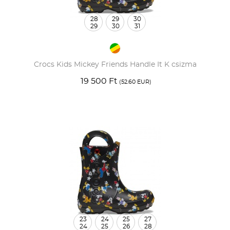
28
29
30
29
30
31
Crocs Kids Mickey Friends Handle It K csizma
19 500 Ft
(52.60 EUR)
23
24
25
27
24
25
26
28