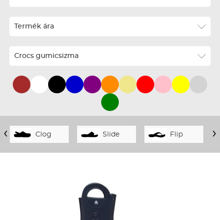
ABC szerint növekvő
Termék ára
ABC szerint csökkenő
Ár szerint növekvő
Crocs gumicsizma
Ár szerint csökkenő
Téli termékek előre ár szerint növekvő
Téli új termékek előre
Nyári termékek előre ár szerint növekvő
‹
›
Clog
Slide
Flip
Nyári új termékek előre