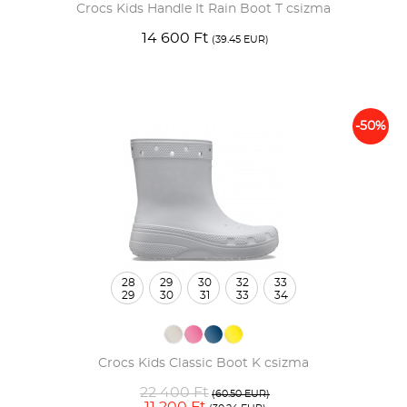
Crocs Kids Handle It Rain Boot T csizma
14 600 Ft
(39.45 EUR)
-50%
28
29
30
32
33
29
30
31
33
34
Crocs Kids Classic Boot K csizma
22 400 Ft
(60.50 EUR)