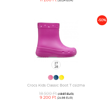
11 200 Ft
(30.24 EUR)
-50%
27
28
Crocs Kids Classic Boot T csizma
18 500 Ft
(49.97 EUR)
9 200 Ft
(24.98 EUR)