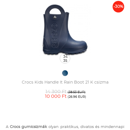
-30%
34
35
Crocs Kids Handle It Rain Boot 21 K csizma
14 300 Ft
(38.53 EUR)
10 000 Ft
(26.96 EUR)
A
Crocs gumicsizmák
olyan praktikus, divatos és mindennapi