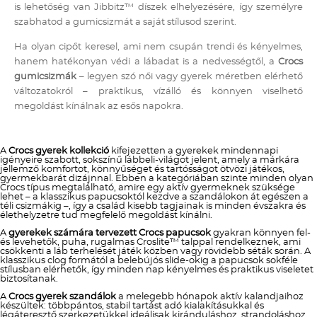
is lehetőség van Jibbitz™ díszek elhelyezésére, így személyre
szabhatod a gumicsizmát a saját stílusod szerint.
Ha olyan cipőt keresel, ami nem csupán trendi és kényelmes,
hanem hatékonyan védi a lábadat is a nedvességtől, a
Crocs
gumicsizmák
– legyen szó női vagy gyerek méretben elérhető
változatokról – praktikus, vízálló és könnyen viselhető
megoldást kínálnak az esős napokra.
A
Crocs gyerek kollekció
kifejezetten a gyerekek mindennapi
igényeire szabott, sokszínű lábbeli-világot jelent, amely a márkára
jellemző komfortot, könnyűséget és tartósságot ötvözi játékos,
gyermekbarát dizájnnal. Ebben a kategóriában szinte minden olyan
Crocs típus megtalálható, amire egy aktív gyermeknek szüksége
lehet – a klasszikus papucsoktól kezdve a szandálokon át egészen a
téli csizmákig –, így a család kisebb tagjainak is minden évszakra és
élethelyzetre tud megfelelő megoldást kínálni.
A
gyerekek számára tervezett Crocs papucsok
gyakran könnyen fel-
és levehetők, puha, rugalmas Croslite™ talppal rendelkeznek, ami
csökkenti a láb terhelését játék közben vagy rövidebb séták során. A
klasszikus clog formától a belebújós slide-okig a papucsok sokféle
stílusban elérhetők, így minden nap kényelmes és praktikus viseletet
biztosítanak.
A
Crocs gyerek szandálok
a melegebb hónapok aktív kalandjaihoz
készültek: többpántos, stabil tartást adó kialakításukkal és
légáteresztő szerkezetükkel ideálisak kiránduláshoz, strandoláshoz