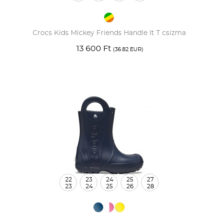
Crocs Kids Mickey Friends Handle It T csizma
13 600 Ft
(36.82 EUR)
22
23
24
25
27
23
24
25
26
28