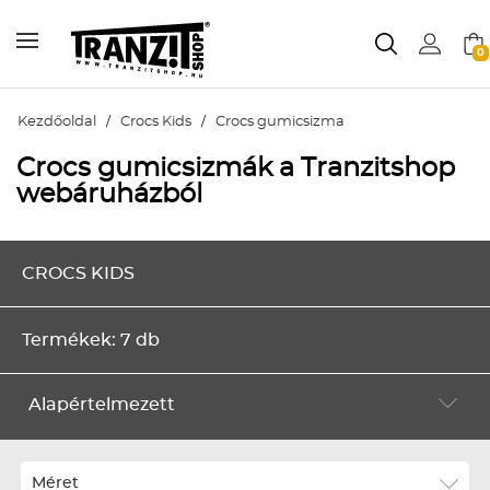
0
Kezdőoldal
/
Crocs Kids
/
Crocs gumicsizma
Crocs gumicsizmák a Tranzitshop
webáruházból
CROCS KIDS
Termékek: 7 db
Alapértelmezett
Alapértelmezett
Legújabbak
Méret