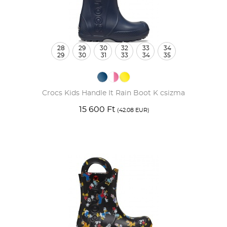
28
29
30
32
33
34
29
30
31
33
34
35
Crocs Kids Handle It Rain Boot K csizma
15 600 Ft
(42.08 EUR)