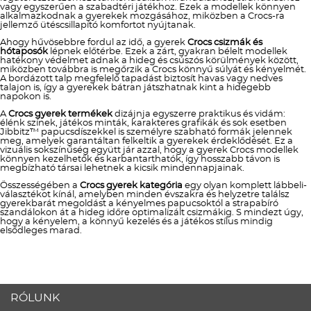
vagy egyszerűen a szabadtéri játékhoz. Ezek a modellek könnyen
alkalmazkodnak a gyerekek mozgásához, miközben a Crocs-ra
jellemző ütéscsillapító komfortot nyújtanak.
Ahogy hűvösebbre fordul az idő, a gyerek
Crocs csizmák és
hótaposók
lépnek előtérbe. Ezek a zárt, gyakran bélelt modellek
hatékony védelmet adnak a hideg és csúszós körülmények között,
miközben továbbra is megőrzik a Crocs könnyű súlyát és kényelmét.
A bordázott talp megfelelő tapadást biztosít havas vagy nedves
talajon is, így a gyerekek bátran játszhatnak kint a hidegebb
napokon is.
A
Crocs gyerek termékek
dizájnja egyszerre praktikus és vidám:
élénk színek, játékos minták, karakteres grafikák és sok esetben
Jibbitz™ papucsdíszekkel is személyre szabható formák jelennek
meg, amelyek garantáltan felkeltik a gyerekek érdeklődését. Ez a
vizuális sokszínűség együtt jár azzal, hogy a gyerek Crocs modellek
könnyen kezelhetők és karbantarthatók, így hosszabb távon is
megbízható társai lehetnek a kicsik mindennapjainak.
Összességében a
Crocs gyerek kategória
egy olyan komplett lábbeli-
választékot kínál, amelyben minden évszakra és helyzetre találsz
gyerekbarát megoldást a kényelmes papucsoktól a strapabíró
szandálokon át a hideg időre optimalizált csizmákig. S mindezt úgy,
hogy a kényelem, a könnyű kezelés és a játékos stílus mindig
elsődleges marad.
RÓLUNK