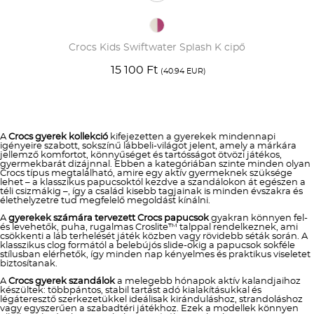
Crocs Kids Swiftwater Splash K cipő
15 100 Ft
(40.94 EUR)
A
Crocs gyerek kollekció
kifejezetten a gyerekek mindennapi
igényeire szabott, sokszínű lábbeli-világot jelent, amely a márkára
jellemző komfortot, könnyűséget és tartósságot ötvözi játékos,
gyermekbarát dizájnnal. Ebben a kategóriában szinte minden olyan
Crocs típus megtalálható, amire egy aktív gyermeknek szüksége
lehet – a klasszikus papucsoktól kezdve a szandálokon át egészen a
téli csizmákig –, így a család kisebb tagjainak is minden évszakra és
élethelyzetre tud megfelelő megoldást kínálni.
A
gyerekek számára tervezett Crocs papucsok
gyakran könnyen fel-
és levehetők, puha, rugalmas Croslite™ talppal rendelkeznek, ami
csökkenti a láb terhelését játék közben vagy rövidebb séták során. A
klasszikus clog formától a belebújós slide-okig a papucsok sokféle
stílusban elérhetők, így minden nap kényelmes és praktikus viseletet
biztosítanak.
A
Crocs gyerek szandálok
a melegebb hónapok aktív kalandjaihoz
készültek: többpántos, stabil tartást adó kialakításukkal és
légáteresztő szerkezetükkel ideálisak kiránduláshoz, strandoláshoz
vagy egyszerűen a szabadtéri játékhoz. Ezek a modellek könnyen