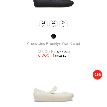
28
29
34
29
30
35
Crocs Kids Brooklyn Flat K cipő
12 000 Ft
(32.47 EUR)
6 000 Ft
(16.23 EUR)
-29%