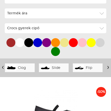
ABC szerint növekvő
Termék ára
ABC szerint csökkenő
Ár szerint növekvő
Crocs gyerek cipő
Ár szerint csökkenő
Téli termékek előre ár szerint növekvő
Téli új termékek előre
Nyári termékek előre ár szerint növekvő
‹
›
Clog
Slide
Flip
Nyári új termékek előre
-50%