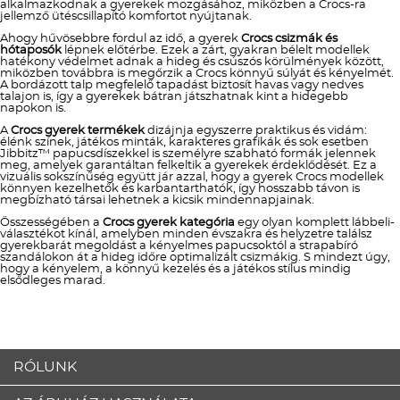
alkalmazkodnak a gyerekek mozgásához, miközben a Crocs-ra
jellemző ütéscsillapító komfortot nyújtanak.
Ahogy hűvösebbre fordul az idő, a gyerek
Crocs csizmák és
hótaposók
lépnek előtérbe. Ezek a zárt, gyakran bélelt modellek
hatékony védelmet adnak a hideg és csúszós körülmények között,
miközben továbbra is megőrzik a Crocs könnyű súlyát és kényelmét.
A bordázott talp megfelelő tapadást biztosít havas vagy nedves
talajon is, így a gyerekek bátran játszhatnak kint a hidegebb
napokon is.
A
Crocs gyerek termékek
dizájnja egyszerre praktikus és vidám:
élénk színek, játékos minták, karakteres grafikák és sok esetben
Jibbitz™ papucsdíszekkel is személyre szabható formák jelennek
meg, amelyek garantáltan felkeltik a gyerekek érdeklődését. Ez a
vizuális sokszínűség együtt jár azzal, hogy a gyerek Crocs modellek
könnyen kezelhetők és karbantarthatók, így hosszabb távon is
megbízható társai lehetnek a kicsik mindennapjainak.
Összességében a
Crocs gyerek kategória
egy olyan komplett lábbeli-
választékot kínál, amelyben minden évszakra és helyzetre találsz
gyerekbarát megoldást a kényelmes papucsoktól a strapabíró
szandálokon át a hideg időre optimalizált csizmákig. S mindezt úgy,
hogy a kényelem, a könnyű kezelés és a játékos stílus mindig
elsődleges marad.
RÓLUNK