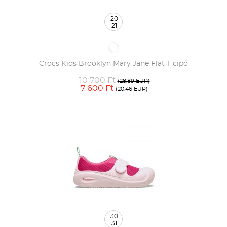
20
21
Crocs Kids Brooklyn Mary Jane Flat T cipő
10 700 Ft
(28.89 EUR)
7 600 Ft
(20.46 EUR)
30
31