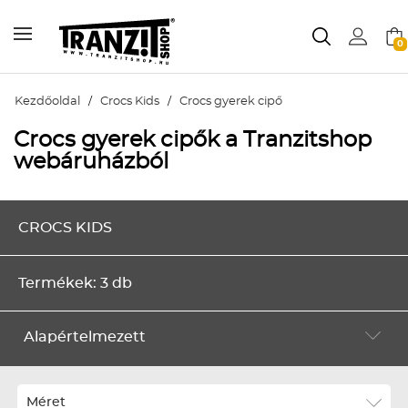
0
Kezdőoldal
/
Crocs Kids
/
Crocs gyerek cipő
Crocs gyerek cipők a Tranzitshop
webáruházból
CROCS KIDS
Termékek: 3 db
Alapértelmezett
Alapértelmezett
Legújabbak
Méret