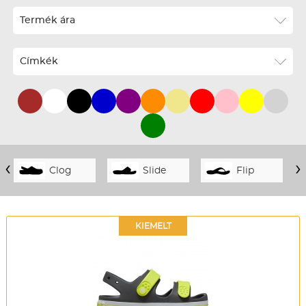
ABC szerint növekvő
Termék ára
ABC szerint csökkenő
Ár szerint növekvő
Címkék
Ár szerint csökkenő
Téli termékek előre ár szerint növekvő
Téli új termékek előre
Nyári termékek előre ár szerint növekvő
‹
›
Clog
Slide
Flip
Nyári új termékek előre
KIEMELT