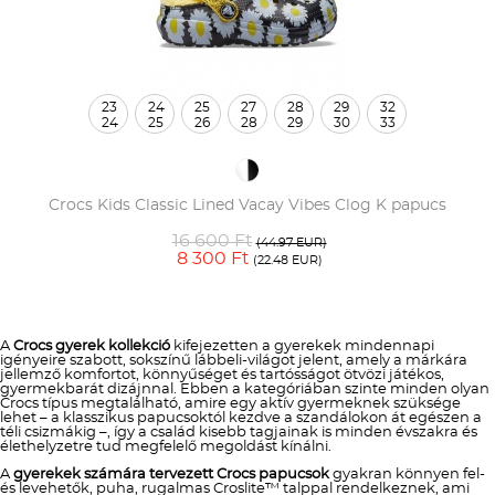
23
24
25
27
28
29
32
24
25
26
28
29
30
33
Crocs Kids Classic Lined Vacay Vibes Clog K papucs
16 600 Ft
(44.97 EUR)
8 300 Ft
(22.48 EUR)
A
Crocs gyerek kollekció
kifejezetten a gyerekek mindennapi
igényeire szabott, sokszínű lábbeli-világot jelent, amely a márkára
jellemző komfortot, könnyűséget és tartósságot ötvözi játékos,
gyermekbarát dizájnnal. Ebben a kategóriában szinte minden olyan
Crocs típus megtalálható, amire egy aktív gyermeknek szüksége
lehet – a klasszikus papucsoktól kezdve a szandálokon át egészen a
téli csizmákig –, így a család kisebb tagjainak is minden évszakra és
élethelyzetre tud megfelelő megoldást kínálni.
A
gyerekek számára tervezett Crocs papucsok
gyakran könnyen fel-
és levehetők, puha, rugalmas Croslite™ talppal rendelkeznek, ami