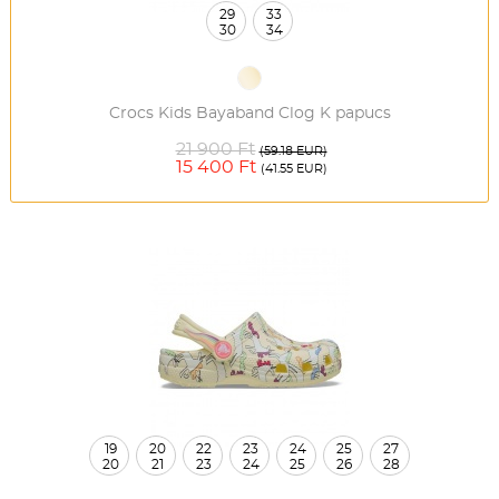
29
33
30
34
Crocs Kids Bayaband Clog K papucs
21 900 Ft
(59.18 EUR)
15 400 Ft
(41.55 EUR)
19
20
22
23
24
25
27
20
21
23
24
25
26
28