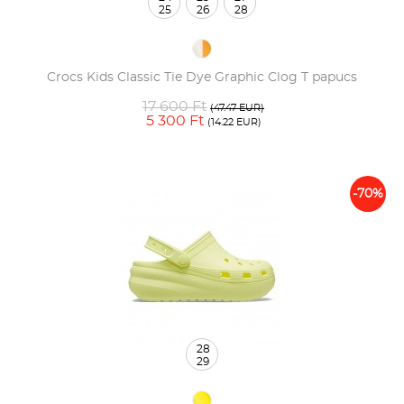
25
26
28
Crocs Kids Classic Tie Dye Graphic Clog T papucs
17 600 Ft
(47.47 EUR)
5 300 Ft
(14.22 EUR)
-70%
28
29