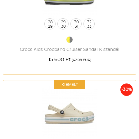
28
29
30
32
29
30
31
33
Crocs Kids Crocband Cruiser Sandal K szandál
15 600 Ft
(42.08 EUR)
KIEMELT
-30%