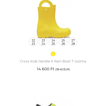
22
23
24
25
27
23
24
25
26
28
Crocs Kids Handle It Rain Boot T csizma
14 600 Ft
(39.45 EUR)