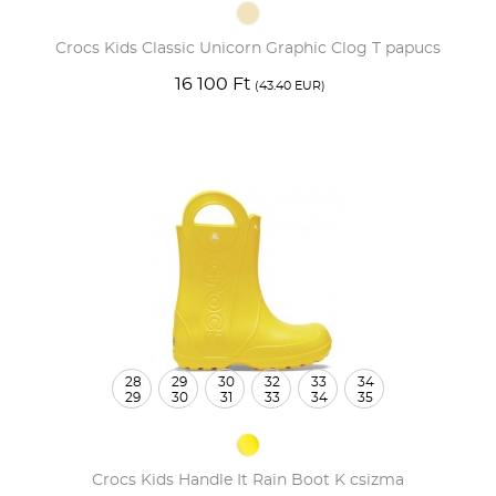
Crocs Kids Classic Unicorn Graphic Clog T papucs
16 100 Ft
(43.40 EUR)
28
29
30
32
33
34
29
30
31
33
34
35
Crocs Kids Handle It Rain Boot K csizma