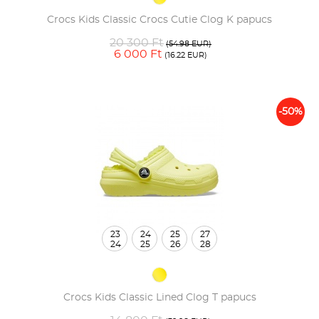
Crocs Kids Classic Crocs Cutie Clog K papucs
20 300 Ft
(54.98 EUR)
6 000 Ft
(16.22 EUR)
-50%
23
24
25
27
24
25
26
28
Crocs Kids Classic Lined Clog T papucs