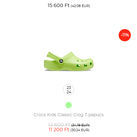
15 600 Ft
(42.08 EUR)
-11%
23
24
Crocs Kids Classic Clog T papucs
12 600 Ft
(34.19 EUR)
11 200 Ft
(30.24 EUR)