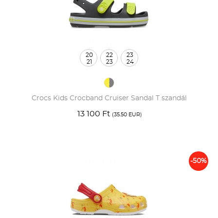
20
22
23
21
23
24
Crocs Kids Crocband Cruiser Sandal T szandál
13 100 Ft
(35.50 EUR)
-50%