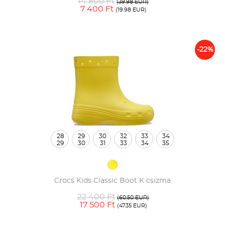
14 800 Ft
(39.98 EUR)
7 400 Ft
(19.98 EUR)
-22%
28
29
30
32
33
34
29
30
31
33
34
35
Crocs Kids Classic Boot K csizma
22 400 Ft
(60.50 EUR)
17 500 Ft
(47.35 EUR)