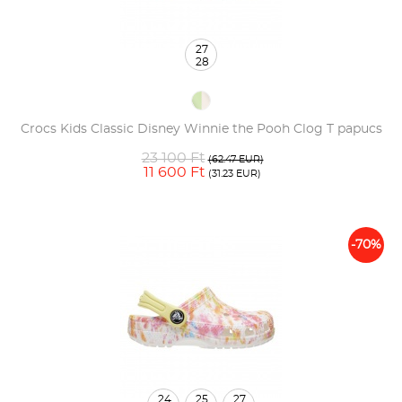
27
28
Crocs Kids Classic Disney Winnie the Pooh Clog T papucs
23 100 Ft
(62.47 EUR)
11 600 Ft
(31.23 EUR)
-70%
24
25
27