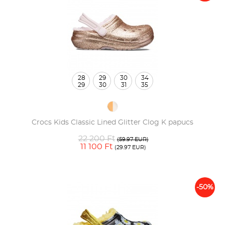
28
29
30
34
29
30
31
35
Crocs Kids Classic Lined Glitter Clog K papucs
22 200 Ft
(59.97 EUR)
11 100 Ft
(29.97 EUR)
-50%