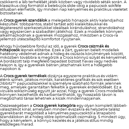
csökkenti a láb terhelését játék közben vagy rövidebb séták során. A
klasszikus clog formától a belebújós slide-okig a papucsok sokféle
stílusban elérhetők, így minden nap kényelmes és praktikus viseletet
biztosítanak.
A
Crocs gyerek szandálok
a melegebb hónapok aktív kalandjaihoz
készültek: többpántos, stabil tartást adó kialakításukkal és
légáteresztő szerkezetükkel ideálisak kiránduláshoz, strandoláshoz
vagy egyszerűen a szabadtéri játékhoz. Ezek a modellek könnyen
alkalmazkodnak a gyerekek mozgásához, miközben a Crocs-ra
jellemző ütéscsillapító komfortot nyújtanak.
Ahogy hűvösebbre fordul az idő, a gyerek
Crocs csizmák és
hótaposók
lépnek előtérbe. Ezek a zárt, gyakran bélelt modellek
hatékony védelmet adnak a hideg és csúszós körülmények között,
miközben továbbra is megőrzik a Crocs könnyű súlyát és kényelmét.
A bordázott talp megfelelő tapadást biztosít havas vagy nedves
talajon is, így a gyerekek bátran játszhatnak kint a hidegebb
napokon is.
A
Crocs gyerek termékek
dizájnja egyszerre praktikus és vidám:
élénk színek, játékos minták, karakteres grafikák és sok esetben
Jibbitz™ papucsdíszekkel is személyre szabható formák jelennek
meg, amelyek garantáltan felkeltik a gyerekek érdeklődését. Ez a
vizuális sokszínűség együtt jár azzal, hogy a gyerek Crocs modellek
könnyen kezelhetők és karbantarthatók, így hosszabb távon is
megbízható társai lehetnek a kicsik mindennapjainak.
Összességében a
Crocs gyerek kategória
egy olyan komplett lábbeli-
választékot kínál, amelyben minden évszakra és helyzetre találsz
gyerekbarát megoldást a kényelmes papucsoktól a strapabíró
szandálokon át a hideg időre optimalizált csizmákig. S mindezt úgy,
hogy a kényelem, a könnyű kezelés és a játékos stílus mindig
elsődleges marad.