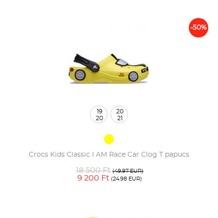
-50%
19
20
20
21
Crocs Kids Classic I AM Race Car Clog T papucs
18 500 Ft
(49.97 EUR)
9 200 Ft
(24.98 EUR)