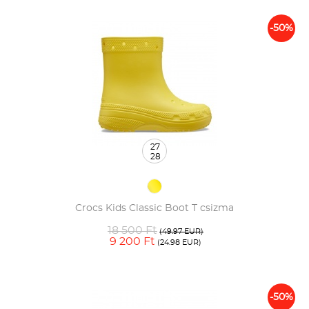
-50%
27
28
Crocs Kids Classic Boot T csizma
18 500 Ft
(49.97 EUR)
9 200 Ft
(24.98 EUR)
-50%