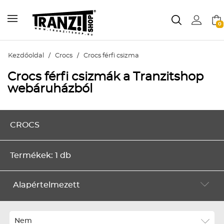
0
Kezdőoldal
/
Crocs
/
Crocs férfi csizma
Crocs férfi csizmák a Tranzitshop
webáruházból
CROCS
Termékek: 1 db
Alapértelmezett
Alapértelmezett
Legújabbak
Nem