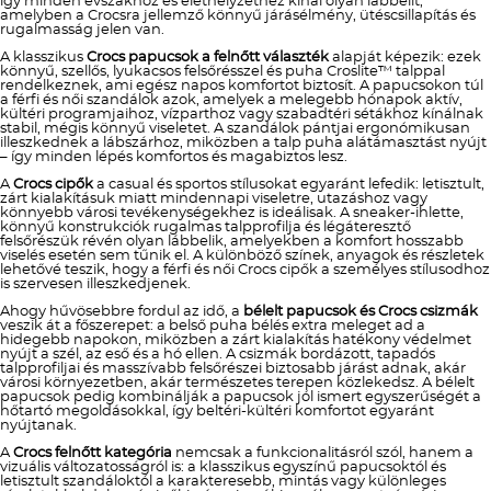
így minden évszakhoz és élethelyzethez kínál olyan lábbelit,
amelyben a Crocsra jellemző könnyű járásélmény, ütéscsillapítás és
rugalmasság jelen van.
A klasszikus
Crocs papucsok a felnőtt választék
alapját képezik: ezek
könnyű, szellős, lyukacsos felsőrésszel és puha Croslite™ talppal
rendelkeznek, ami egész napos komfortot biztosít. A papucsokon túl
a férfi és női szandálok azok, amelyek a melegebb hónapok aktív,
kültéri programjaihoz, vízparthoz vagy szabadtéri sétákhoz kínálnak
stabil, mégis könnyű viseletet. A szandálok pántjai ergonómikusan
illeszkednek a lábszárhoz, miközben a talp puha alátámasztást nyújt
– így minden lépés komfortos és magabiztos lesz.
A
Crocs cipők
a casual és sportos stílusokat egyaránt lefedik: letisztult,
zárt kialakításuk miatt mindennapi viseletre, utazáshoz vagy
könnyebb városi tevékenységekhez is ideálisak. A sneaker-ihlette,
könnyű konstrukciók rugalmas talpprofilja és légáteresztő
felsőrészük révén olyan lábbelik, amelyekben a komfort hosszabb
viselés esetén sem tűnik el. A különböző színek, anyagok és részletek
lehetővé teszik, hogy a férfi és női Crocs cipők a személyes stílusodhoz
is szervesen illeszkedjenek.
Ahogy hűvösebbre fordul az idő, a
bélelt papucsok és Crocs csizmák
veszik át a főszerepet: a belső puha bélés extra meleget ad a
hidegebb napokon, miközben a zárt kialakítás hatékony védelmet
nyújt a szél, az eső és a hó ellen. A csizmák bordázott, tapadós
talpprofiljai és masszívabb felsőrészei biztosabb járást adnak, akár
városi környezetben, akár természetes terepen közlekedsz. A bélelt
papucsok pedig kombinálják a papucsok jól ismert egyszerűségét a
hőtartó megoldásokkal, így beltéri-kültéri komfortot egyaránt
nyújtanak.
A
Crocs felnőtt kategória
nemcsak a funkcionalitásról szól, hanem a
vizuális változatosságról is: a klasszikus egyszínű papucsoktól és
letisztult szandáloktól a karakteresebb, mintás vagy különleges