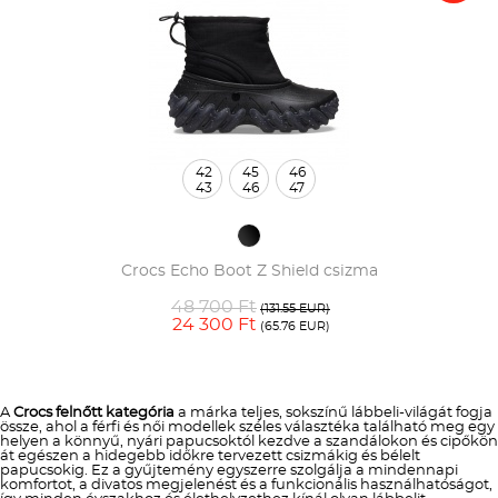
42
45
46
43
46
47
Crocs Echo Boot Z Shield csizma
48 700 Ft
(131.55 EUR)
24 300 Ft
(65.76 EUR)
A
Crocs felnőtt kategória
a márka teljes, sokszínű lábbeli-világát fogja
össze, ahol a férfi és női modellek széles választéka található meg egy
helyen a könnyű, nyári papucsoktól kezdve a szandálokon és cipőkön
át egészen a hidegebb időkre tervezett csizmákig és bélelt
papucsokig. Ez a gyűjtemény egyszerre szolgálja a mindennapi
komfortot, a divatos megjelenést és a funkcionális használhatóságot,