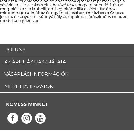
részletekkel dolgozó cipőkig és csizmákig széles repertoár várja a
vásárlókat. Ez a választék lehetővé teszi, hogy minden férfi és nő
megtalálja azt a lábbelit, ami leginkább illik az életstílusához,
mindennapi rutinjához és egyéni stílusához, miközben a Crocsra
jellemző kényelem, könnyű súly és rugalmas járásélmény minden
modellben jelen van.
RÓLUNK
AZ ÁRUHÁZ HASZNÁLATA
VÁSÁRLÁSI INFORMÁCIÓK
MÉRETTÁBLÁZATOK
KÖVESS MINKET