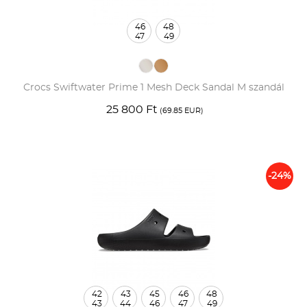
46
48
47
49
Crocs Swiftwater Prime 1 Mesh Deck Sandal M szandál
25 800 Ft
(69.85 EUR)
-24%
42
43
45
46
48
43
44
46
47
49