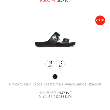
9 300 Ft
(25.27 EUR)
-50%
45
46
46
47
Crocs Classic Crocs Create Your Peace Sandal szandál
18 500 Ft
(49.97 EUR)
9 200 Ft
(24.98 EUR)