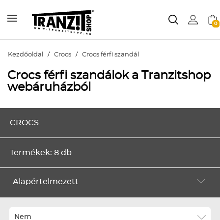
0
Kezdőoldal
/
Crocs
/
Crocs férfi szandál
Crocs férfi szandálok a Tranzitshop
webáruházból
CROCS
Termékek: 8 db
Alapértelmezett
Alapértelmezett
Legújabbak
Nem