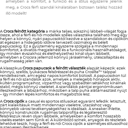
amelyben a komfort, a funkció és a stílus egyszerre jelenik
meg, a Crocs férfi szandál kínálatában biztosan találsz hozzád
illő modellt!
A
Crocs felnőtt kategória
a márka teljes, sokszínű lábbeli-világát fogja
össze, ahol a férfi és női modellek széles választéka található meg egy
helyen a könnyű, nyári papucsoktól kezdve a szandálokon és cipőkön
át egészen a hidegebb időkre tervezett csizmákig és bélelt
papucsokig. Ez a gyűjtemény egyszerre szolgálja a mindennapi
komfortot, a divatos megjelenést és a funkcionális használhatóságot,
így minden évszakhoz és élethelyzethez kínál olyan lábbelit,
amelyben a Crocsra jellemző könnyű járásélmény, ütéscsillapítás és
rugalmasság jelen van.
A klasszikus
Crocs papucsok a felnőtt választék
alapját képezik: ezek
könnyű, szellős, lyukacsos felsőrésszel és puha Croslite™ talppal
rendelkeznek, ami egész napos komfortot biztosít. A papucsokon túl
a férfi és női szandálok azok, amelyek a melegebb hónapok aktív,
kültéri programjaihoz, vízparthoz vagy szabadtéri sétákhoz kínálnak
stabil, mégis könnyű viseletet. A szandálok pántjai ergonómikusan
illeszkednek a lábszárhoz, miközben a talp puha alátámasztást nyújt
– így minden lépés komfortos és magabiztos lesz.
A
Crocs cipők
a casual és sportos stílusokat egyaránt lefedik: letisztult,
zárt kialakításuk miatt mindennapi viseletre, utazáshoz vagy
könnyebb városi tevékenységekhez is ideálisak. A sneaker-ihlette,
könnyű konstrukciók rugalmas talpprofilja és légáteresztő
felsőrészük révén olyan lábbelik, amelyekben a komfort hosszabb
viselés esetén sem tűnik el. A különböző színek, anyagok és részletek
lehetővé teszik, hogy a férfi és női Crocs cipők a személyes stílusodhoz
is szervesen illeszkedjenek.