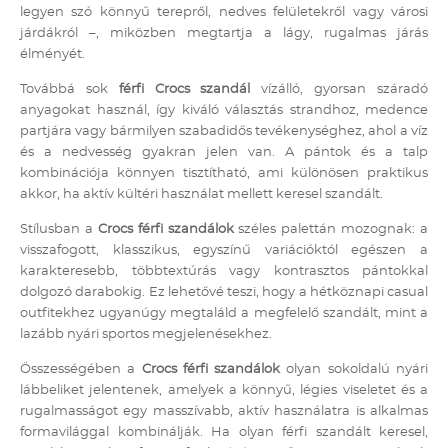
legyen szó könnyű terepről, nedves felületekről vagy városi
járdákról –, miközben megtartja a lágy, rugalmas járás
élményét.
Továbbá sok
férfi Crocs szandál
vízálló, gyorsan száradó
anyagokat használ, így kiváló választás strandhoz, medence
partjára vagy bármilyen szabadidős tevékenységhez, ahol a víz
és a nedvesség gyakran jelen van. A pántok és a talp
kombinációja könnyen tisztítható, ami különösen praktikus
akkor, ha aktív kültéri használat mellett keresel szandált.
Stílusban a
Crocs férfi szandálok
széles palettán mozognak: a
visszafogott, klasszikus, egyszínű variációktól egészen a
karakteresebb, többtextúrás vagy kontrasztos pántokkal
dolgozó darabokig. Ez lehetővé teszi, hogy a hétköznapi casual
outfitekhez ugyanúgy megtaláld a megfelelő szandált, mint a
lazább nyári sportos megjelenésekhez.
Összességében a
Crocs férfi szandálok
olyan sokoldalú nyári
lábbeliket jelentenek, amelyek a könnyű, légies viseletet és a
rugalmasságot egy masszívabb, aktív használatra is alkalmas
formavilággal kombinálják. Ha olyan férfi szandált keresel,