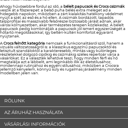
Ahogy hűvösebbre fordul az idő, a
bélelt papucsok és Crocs csizmák
veszik át a főszerepet: a belső puha bélés extra meleget ad a
hidegebb napokon, miközben a zárt kialakítás hatékony védelmet
nyújt a szél, az eső és a hó ellen. A csizmák bordázott, tapadós
talpprofiljai és masszívabb felsőrészei biztosabb járást adnak, akár
városi környezetben, akár természetes terepen közlekedsz. A bélelt
papucsok pedig kombinálják a papucsok jól ismert egyszerűségét a
hőtartó megoldásokkal, így beltéri-kültéri komfortot egyaránt
nyújtanak.
A
Crocs felnőtt kategória
nemcsak a funkcionalitásról szól, hanem a
vizuális változatosságról is: a klasszikus egyszínű papucsoktól és
letisztult szandáloktól a karakteresebb, mintás vagy különleges
részletekkel dolgozó cipőkig és csizmákig széles repertoár várja a
vásárlókat. Ez a választék lehetővé teszi, hogy minden férfi és nő
megtalálja azt a lábbelit, ami leginkább illik az életstílusához,
mindennapi rutinjához és egyéni stílusához, miközben a Crocsra
jellemző kényelem, könnyű súly és rugalmas járásélmény minden
modellben jelen van.
RÓLUNK
AZ ÁRUHÁZ HASZNÁLATA
VÁSÁRLÁSI INFORMÁCIÓK