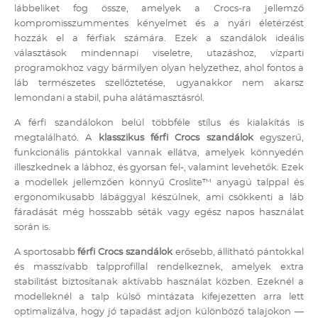
lábbeliket fog össze, amelyek a Crocs-ra jellemző
kompromisszummentes kényelmet és a nyári életérzést
hozzák el a férfiak számára. Ezek a szandálok ideális
választások mindennapi viseletre, utazáshoz, vízparti
programokhoz vagy bármilyen olyan helyzethez, ahol fontos a
láb természetes szellőztetése, ugyanakkor nem akarsz
lemondani a stabil, puha alátámasztásról.
A férfi szandálokon belül többféle stílus és kialakítás is
megtalálható. A
klasszikus férfi Crocs szandálok
egyszerű,
funkcionális pántokkal vannak ellátva, amelyek könnyedén
illeszkednek a lábhoz, és gyorsan fel-, valamint levehetők. Ezek
a modellek jellemzően könnyű Croslite™ anyagú talppal és
ergonomikusabb lábággyal készülnek, ami csökkenti a láb
fáradását még hosszabb séták vagy egész napos használat
során is.
A sportosabb
férfi Crocs szandálok
erősebb, állítható pántokkal
és masszívabb talpprofillal rendelkeznek, amelyek extra
stabilitást biztosítanak aktívabb használat közben. Ezeknél a
modelleknél a talp külső mintázata kifejezetten arra lett
optimalizálva, hogy jó tapadást adjon különböző talajokon —