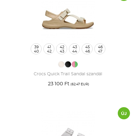
39
41
42
43
45
46
40
42
43
44
46
47
Crocs Quick Trail Sandal szandál
23 100 Ft
(62.47 EUR)