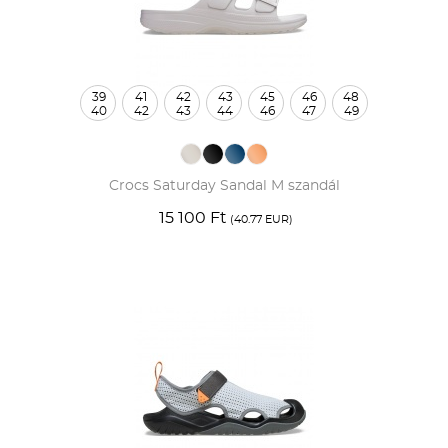
39
41
42
43
45
46
48
40
42
43
44
46
47
49
Crocs Saturday Sandal M szandál
15 100 Ft
(40.77 EUR)