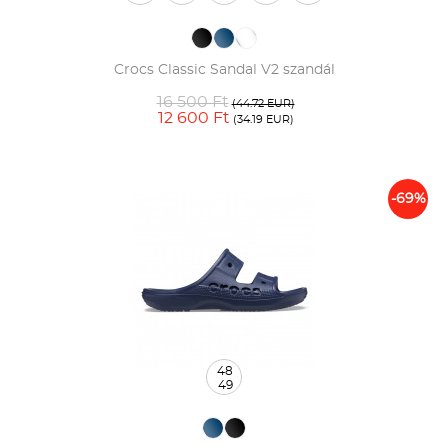
Crocs Classic Sandal V2 szandál
16 500 Ft
(44.72 EUR)
12 600 Ft
(34.19 EUR)
-69%
48
49