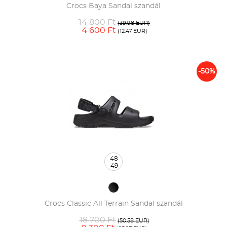
Crocs Baya Sandal szandál
14 800 Ft
(39.98 EUR)
4 600 Ft
(12.47 EUR)
-50%
48
49
Crocs Classic All Terrain Sandal szandál
18 700 Ft
(50.58 EUR)