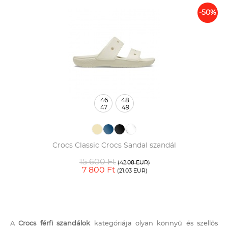
-50%
46
48
47
49
Crocs Classic Crocs Sandal szandál
15 600 Ft
(42.08 EUR)
7 800 Ft
(21.03 EUR)
A
Crocs férfi szandálok
kategóriája olyan könnyű és szellős