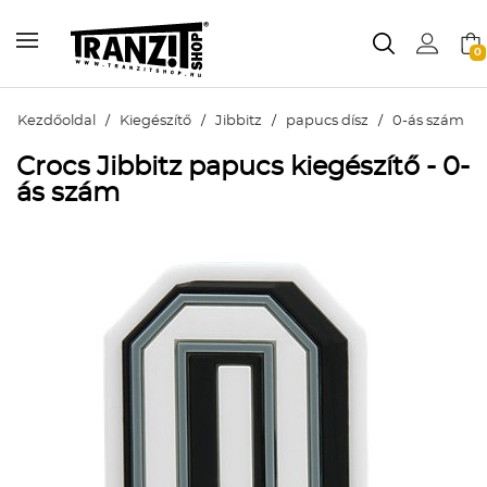
0
Kezdőoldal
/
Kiegészítő
/
Jibbitz
/
papucs dísz
/
0-ás szám
Crocs Jibbitz papucs kiegészítő - 0-
ás szám