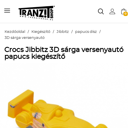
0
Kezdőoldal
/
Kiegészítő
/
Jibbitz
/
papucs dísz
/
3D sárga versenyautó
Crocs Jibbitz 3D sárga versenyautó
papucs kiegészítő