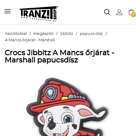
0
Kezdőoldal
/
Kiegészítő
/
Jibbitz
/
papucs dísz
/
A Mancs őrjárat - Marshall
Crocs Jibbitz A Mancs őrjárat -
Marshall papucsdísz