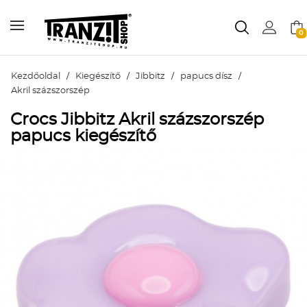
0
Kezdőoldal
/
Kiegészítő
/
Jibbitz
/
papucs dísz
/
Akril százszorszép
Crocs Jibbitz Akril százszorszép
papucs kiegészítő