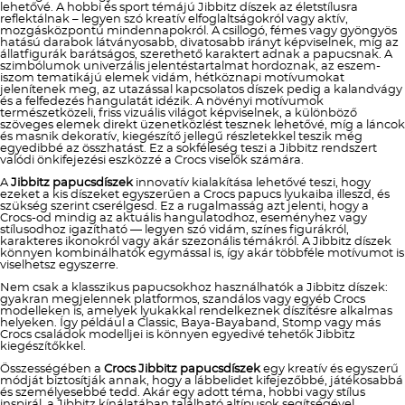
lehetővé. A hobbi és sport témájú Jibbitz díszek az életstílusra
reflektálnak – legyen szó kreatív elfoglaltságokról vagy aktív,
mozgásközpontú mindennapokról. A csillogó, fémes vagy gyöngyös
hatású darabok látványosabb, divatosabb irányt képviselnek, míg az
állatfigurák barátságos, szerethető karaktert adnak a papucsnak. A
szimbólumok univerzális jelentéstartalmat hordoznak, az eszem-
iszom tematikájú elemek vidám, hétköznapi motívumokat
jelenítenek meg, az utazással kapcsolatos díszek pedig a kalandvágy
és a felfedezés hangulatát idézik. A növényi motívumok
természetközeli, friss vizuális világot képviselnek, a különböző
szöveges elemek direkt üzenetközlést tesznek lehetővé, míg a láncok
és masnik dekoratív, kiegészítő jellegű részletekkel teszik még
egyedibbé az összhatást. Ez a sokféleség teszi a Jibbitz rendszert
valódi önkifejezési eszközzé a Crocs viselők számára.
A
Jibbitz papucsdíszek
innovatív kialakítása lehetővé teszi, hogy
ezeket a kis díszeket egyszerűen a Crocs papucs lyukaiba illeszd, és
szükség szerint cserélgesd. Ez a rugalmasság azt jelenti, hogy a
Crocs-od mindig az aktuális hangulatodhoz, eseményhez vagy
stílusodhoz igazítható — legyen szó vidám, színes figurákról,
karakteres ikonokról vagy akár szezonális témákról. A Jibbitz díszek
könnyen kombinálhatók egymással is, így akár többféle motívumot is
viselhetsz egyszerre.
Nem csak a klasszikus papucsokhoz használhatók a Jibbitz díszek:
gyakran megjelennek platformos, szandálos vagy egyéb Crocs
modelleken is, amelyek lyukakkal rendelkeznek díszítésre alkalmas
helyeken. Így például a Classic, Baya-Bayaband, Stomp vagy más
Crocs családok modelljei is könnyen egyedivé tehetők Jibbitz
kiegészítőkkel.
Összességében a
Crocs Jibbitz papucsdíszek
egy kreatív és egyszerű
módját biztosítják annak, hogy a lábbelidet kifejezőbbé, játékosabbá
és személyesebbé tedd. Akár egy adott téma, hobbi vagy stílus
inspirál, a Jibbitz kínálatában található altípusok segítségével