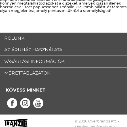
könnyen megtalálhatod azokat a díszeket, amelyek igazán illenek
hozzád és a Crocs papucsodhoz. Próbáld ki a kombinálást, és teremts
olyan megjelenést, amely pontosan tükrözi a személyiséged!
RÓLUNK
AZ ÁRUHÁZ HASZNÁLATA
VÁSÁRLÁSI INFORMÁCIÓK
MÉRETTÁBLÁZATOK
KÖVESS MINKET
© 2026 Overbrands Kft. -