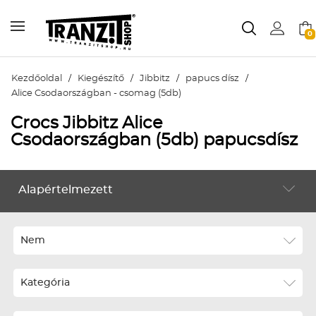
0
Kezdőoldal
/
Kiegészítő
/
Jibbitz
/
papucs dísz
/
Alice Csodaországban - csomag (5db)
Crocs Jibbitz Alice
Csodaországban (5db) papucsdísz
Alapértelmezett
KIEGÉSZÍTŐ
Alapértelmezett
Legújabbak
Nem
ABC szerint növekvő
Kategória
ABC szerint csökkenő