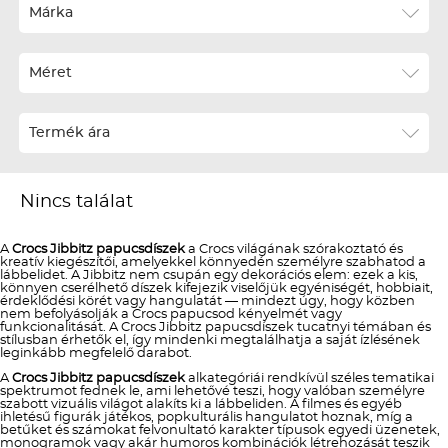
Ár szerint növekvő
Márka
Ár szerint csökkenő
Méret
Téli termékek előre ár szerint növekvő
Téli új termékek előre
Termék ára
Nyári termékek előre ár szerint növekvő
Nyári új termékek előre
Nincs találat
A
Crocs Jibbitz papucsdíszek
a Crocs világának szórakoztató és
kreatív kiegészítői, amelyekkel könnyedén személyre szabhatod a
lábbelidet. A Jibbitz nem csupán egy dekorációs elem: ezek a kis,
könnyen cserélhető díszek kifejezik viselőjük egyéniségét, hobbiait,
érdeklődési körét vagy hangulatát — mindezt úgy, hogy közben
nem befolyásolják a Crocs papucsod kényelmét vagy
funkcionalitását. A Crocs Jibbitz papucsdíszek tucatnyi témában és
stílusban érhetők el, így mindenki megtalálhatja a saját ízlésének
leginkább megfelelő darabot.
A
Crocs Jibbitz papucsdíszek
alkategóriái rendkívül széles tematikai
spektrumot fednek le, ami lehetővé teszi, hogy valóban személyre
szabott vizuális világot alakíts ki a lábbeliden. A filmes és egyéb
ihletésű figurák játékos, popkulturális hangulatot hoznak, míg a
betűket és számokat felvonultató karakter típusok egyedi üzenetek,
monogramok vagy akár humoros kombinációk létrehozását teszik