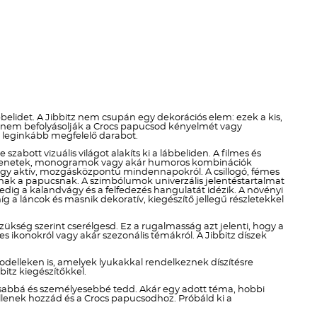
Téli termékek előre ár
szerint növekvő
Téli új termékek előre
Nyári termékek előre ár
szerint növekvő
elidet. A Jibbitz nem csupán egy dekorációs elem: ezek a kis,
en nem befolyásolják a Crocs papucsod kényelmét vagy
Nyári új termékek előre
ek leginkább megfelelő darabot.
zabott vizuális világot alakíts ki a lábbeliden. A filmes és
di üzenetek, monogramok vagy akár humoros kombinációk
ól vagy aktív, mozgásközpontú mindennapokról. A csillogó, fémes
dnak a papucsnak. A szimbólumok univerzális jelentéstartalmat
ig a kalandvágy és a felfedezés hangulatát idézik. A növényi
g a láncok és masnik dekoratív, kiegészítő jellegű részletekkel
szükség szerint cserélgesd. Ez a rugalmasság azt jelenti, hogy a
 ikonokról vagy akár szezonális témákról. A Jibbitz díszek
delleken is, amelyek lyukakkal rendelkeznek díszítésre
itz kiegészítőkkel.
kosabbá és személyesebbé tedd. Akár egy adott téma, hobbi
 illenek hozzád és a Crocs papucsodhoz. Próbáld ki a