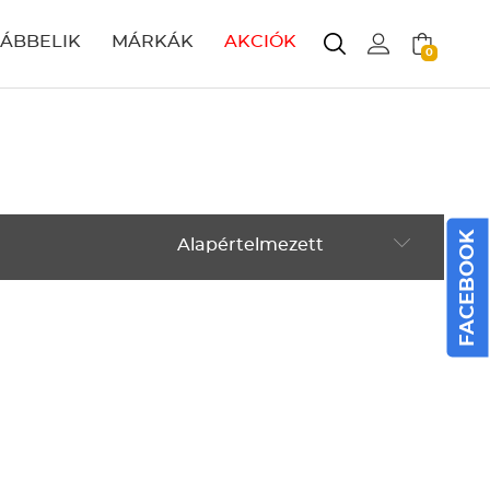
LÁBBELIK
MÁRKÁK
AKCIÓK
0
FACEBOOK
Alapértelmezett
Alapértelmezett
Legújabbak
ABC szerint növekvő
ABC szerint csökkenő
Ár szerint növekvő
Ár szerint csökkenő