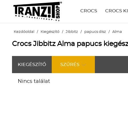
CROCS
CROCS K
Kezdőoldal
/
Kiegészítő
/
Jibbitz
/
papucs dísz
/
Alma
Crocs Jibbitz Alma papucs kiegész
KIEGÉSZÍTŐ
SZŰRÉS
Nincs találat