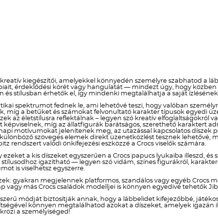
 kreatív kiegészítői, amelyekkel könnyedén személyre szabhatod a lább
obbiait, érdeklődési körét vagy hangulatát — mindezt úgy, hogy közb
n és stílusban érhetők el, így mindenki megtalálhatja a saját ízlésén
ikai spektrumot fednek le, ami lehetővé teszi, hogy valóban személyre s
znak, míg a betűket és számokat felvonultató karakter típusok egye
szek az életstílusra reflektálnak – legyen szó kreatív elfoglaltságokr
képviselnek, míg az állatfigurák barátságos, szerethető karaktert a
i motívumokat jelenítenek meg, az utazással kapcsolatos díszek ped
a különböző szöveges elemek direkt üzenetközlést tesznek lehetővé, mí
itz rendszert valódi önkifejezési eszközzé a Crocs viselők számára.
y ezeket a kis díszeket egyszerűen a Crocs papucs lyukaiba illeszd, és 
lusodhoz igazítható — legyen szó vidám, színes figurákról, karakteres
ot is viselhetsz egyszerre.
zek: gyakran megjelennek platformos, szandálos vagy egyéb Crocs mo
p vagy más Crocs családok modelljei is könnyen egyedivé tehetők Jibb
yszerű módját biztosítják annak, hogy a lábbelidet kifejezőbbé, játé
 segítségével könnyen megtalálhatod azokat a díszeket, amelyek igazán
krözi a személyiséged!