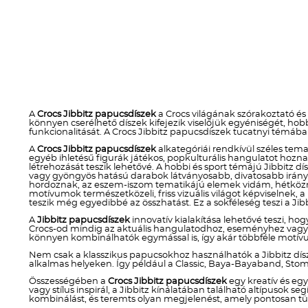
A
Crocs Jibbitz papucsdíszek
a Crocs világának szórakoztató és
könnyen cserélhető díszek kifejezik viselőjük egyéniségét, h
funkcionalitását. A Crocs Jibbitz papucsdíszek tucatnyi témába
A
Crocs Jibbitz papucsdíszek
alkategóriái rendkívül széles temat
egyéb ihletésű figurák játékos, popkulturális hangulatot ho
létrehozását teszik lehetővé. A hobbi és sport témájú Jibbitz dí
vagy gyöngyös hatású darabok látványosabb, divatosabb irányt 
hordoznak, az eszem-iszom tematikájú elemek vidám, hétköznap
motívumok természetközeli, friss vizuális világot képviselnek, 
teszik még egyedibbé az összhatást. Ez a sokféleség teszi a Jibb
A
Jibbitz papucsdíszek
innovatív kialakítása lehetővé teszi, hog
Crocs-od mindig az aktuális hangulatodhoz, eseményhez vagy stí
könnyen kombinálhatók egymással is, így akár többféle motívum
Nem csak a klasszikus papucsokhoz használhatók a Jibbitz dís
alkalmas helyeken. Így például a Classic, Baya-Bayaband, Stom
Összességében a
Crocs Jibbitz papucsdíszek
egy kreatív és eg
vagy stílus inspirál, a Jibbitz kínálatában található altípusok
kombinálást, és teremts olyan megjelenést, amely pontosan tü