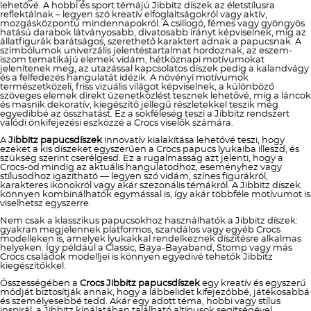
lehetővé. A hobbi és sport témájú Jibbitz díszek az életstílusra
reflektálnak – legyen szó kreatív elfoglaltságokról vagy aktív,
mozgásközpontú mindennapokról. A csillogó, fémes vagy gyöngyös
hatású darabok látványosabb, divatosabb irányt képviselnek, míg az
állatfigurák barátságos, szerethető karaktert adnak a papucsnak. A
szimbólumok univerzális jelentéstartalmat hordoznak, az eszem-
iszom tematikájú elemek vidám, hétköznapi motívumokat
jelenítenek meg, az utazással kapcsolatos díszek pedig a kalandvágy
és a felfedezés hangulatát idézik. A növényi motívumok
természetközeli, friss vizuális világot képviselnek, a különböző
szöveges elemek direkt üzenetközlést tesznek lehetővé, míg a láncok
és masnik dekoratív, kiegészítő jellegű részletekkel teszik még
egyedibbé az összhatást. Ez a sokféleség teszi a Jibbitz rendszert
valódi önkifejezési eszközzé a Crocs viselők számára.
A
Jibbitz papucsdíszek
innovatív kialakítása lehetővé teszi, hogy
ezeket a kis díszeket egyszerűen a Crocs papucs lyukaiba illeszd, és
szükség szerint cserélgesd. Ez a rugalmasság azt jelenti, hogy a
Crocs-od mindig az aktuális hangulatodhoz, eseményhez vagy
stílusodhoz igazítható — legyen szó vidám, színes figurákról,
karakteres ikonokról vagy akár szezonális témákról. A Jibbitz díszek
könnyen kombinálhatók egymással is, így akár többféle motívumot is
viselhetsz egyszerre.
Nem csak a klasszikus papucsokhoz használhatók a Jibbitz díszek:
gyakran megjelennek platformos, szandálos vagy egyéb Crocs
modelleken is, amelyek lyukakkal rendelkeznek díszítésre alkalmas
helyeken. Így például a Classic, Baya-Bayaband, Stomp vagy más
Crocs családok modelljei is könnyen egyedivé tehetők Jibbitz
kiegészítőkkel.
Összességében a
Crocs Jibbitz papucsdíszek
egy kreatív és egyszerű
módját biztosítják annak, hogy a lábbelidet kifejezőbbé, játékosabbá
és személyesebbé tedd. Akár egy adott téma, hobbi vagy stílus
inspirál, a Jibbitz kínálatában található altípusok segítségével