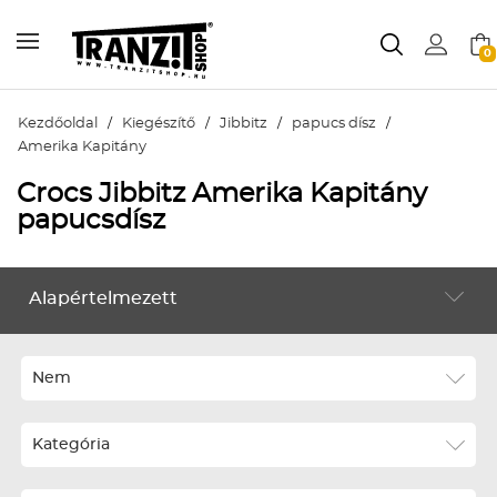
0
Kezdőoldal
/
Kiegészítő
/
Jibbitz
/
papucs dísz
/
Amerika Kapitány
Crocs Jibbitz Amerika Kapitány
papucsdísz
Alapértelmezett
KIEGÉSZÍTŐ
Alapértelmezett
Legújabbak
Nem
ABC szerint növekvő
Kategória
ABC szerint csökkenő