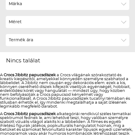
Ár szerint növekvő
Márka
Ár szerint csökkenő
Méret
Téli termékek előre ár szerint növekvő
Téli új termékek előre
Termék ára
Nyári termékek előre ár szerint növekvő
Nyári új termékek előre
Nincs találat
A
Crocs Jibbitz papucsdíszek
a Crocs világának szórakoztató és
kreatív kiegészítői, amelyekkel könnyedén személyre szabhatod a
lábbelidet. A Jibbitz nem csupán egy dekorációs elem: ezek a kis,
könnyen cserélhető díszek kifejezik viselőjük egyéniségét, hobbiait,
érdeklődési körét vagy hangulatát — mindezt úgy, hogy közben
nem befolyásolják a Crocs papucsod kényelmét vagy
funkcionalitását. A Crocs Jibbitz papucsdíszek tucatnyi témában és
stílusban érhetők el, így mindenki megtalálhatja a saját ízlésének
leginkább megfelelő darabot.
A
Crocs Jibbitz papucsdíszek
alkategóriái rendkívül széles tematikai
spektrumot fednek le, ami lehetővé teszi, hogy valóban személyre
szabott vizuális világot alakíts ki a lábbeliden. A filmes és egyéb
ihletésű figurák játékos, popkulturális hangulatot hoznak, míg a
betűket és számokat felvonultató karakter típusok egyedi üzenetek,
monogramok vagy akár humoros kombinációk létrehozását teszik