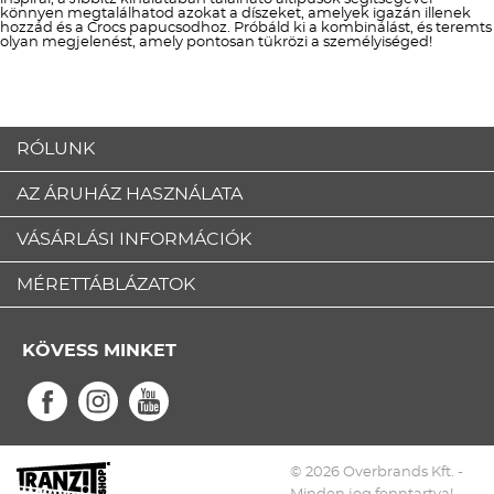
könnyen megtalálhatod azokat a díszeket, amelyek igazán illenek
hozzád és a Crocs papucsodhoz. Próbáld ki a kombinálást, és teremts
olyan megjelenést, amely pontosan tükrözi a személyiséged!
RÓLUNK
AZ ÁRUHÁZ HASZNÁLATA
VÁSÁRLÁSI INFORMÁCIÓK
MÉRETTÁBLÁZATOK
KÖVESS MINKET
© 2026 Overbrands Kft. -