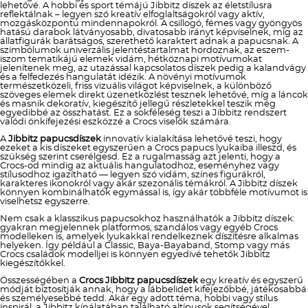
lehetővé. A hobbi és sport témájú Jibbitz díszek az életstílusra
reflektálnak – legyen szó kreatív elfoglaltságokról vagy aktív,
mozgásközpontú mindennapokról. A csillogó, fémes vagy gyöngyös
hatású darabok látványosabb, divatosabb irányt képviselnek, míg az
állatfigurák barátságos, szerethető karaktert adnak a papucsnak. A
szimbólumok univerzális jelentéstartalmat hordoznak, az eszem-
iszom tematikájú elemek vidám, hétköznapi motívumokat
jelenítenek meg, az utazással kapcsolatos díszek pedig a kalandvágy
és a felfedezés hangulatát idézik. A növényi motívumok
természetközeli, friss vizuális világot képviselnek, a különböző
szöveges elemek direkt üzenetközlést tesznek lehetővé, míg a láncok
és masnik dekoratív, kiegészítő jellegű részletekkel teszik még
egyedibbé az összhatást. Ez a sokféleség teszi a Jibbitz rendszert
valódi önkifejezési eszközzé a Crocs viselők számára.
A
Jibbitz papucsdíszek
innovatív kialakítása lehetővé teszi, hogy
ezeket a kis díszeket egyszerűen a Crocs papucs lyukaiba illeszd, és
szükség szerint cserélgesd. Ez a rugalmasság azt jelenti, hogy a
Crocs-od mindig az aktuális hangulatodhoz, eseményhez vagy
stílusodhoz igazítható — legyen szó vidám, színes figurákról,
karakteres ikonokról vagy akár szezonális témákról. A Jibbitz díszek
könnyen kombinálhatók egymással is, így akár többféle motívumot is
viselhetsz egyszerre.
Nem csak a klasszikus papucsokhoz használhatók a Jibbitz díszek:
gyakran megjelennek platformos, szandálos vagy egyéb Crocs
modelleken is, amelyek lyukakkal rendelkeznek díszítésre alkalmas
helyeken. Így például a Classic, Baya-Bayaband, Stomp vagy más
Crocs családok modelljei is könnyen egyedivé tehetők Jibbitz
kiegészítőkkel.
Összességében a
Crocs Jibbitz papucsdíszek
egy kreatív és egyszerű
módját biztosítják annak, hogy a lábbelidet kifejezőbbé, játékosabbá
és személyesebbé tedd. Akár egy adott téma, hobbi vagy stílus
inspirál, a Jibbitz kínálatában található altípusok segítségével