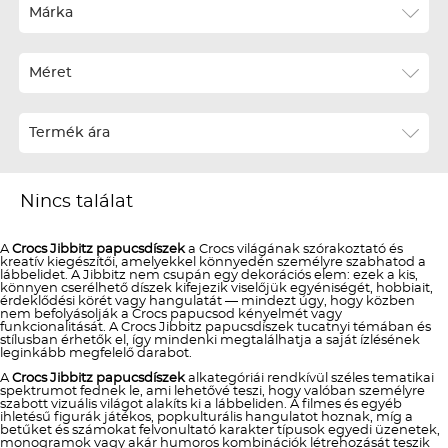
Ár szerint növekvő
Márka
Ár szerint csökkenő
Méret
Téli termékek előre ár szerint növekvő
Téli új termékek előre
Termék ára
Nyári termékek előre ár szerint növekvő
Nyári új termékek előre
Nincs találat
A
Crocs Jibbitz papucsdíszek
a Crocs világának szórakoztató és
kreatív kiegészítői, amelyekkel könnyedén személyre szabhatod a
lábbelidet. A Jibbitz nem csupán egy dekorációs elem: ezek a kis,
könnyen cserélhető díszek kifejezik viselőjük egyéniségét, hobbiait,
érdeklődési körét vagy hangulatát — mindezt úgy, hogy közben
nem befolyásolják a Crocs papucsod kényelmét vagy
funkcionalitását. A Crocs Jibbitz papucsdíszek tucatnyi témában és
stílusban érhetők el, így mindenki megtalálhatja a saját ízlésének
leginkább megfelelő darabot.
A
Crocs Jibbitz papucsdíszek
alkategóriái rendkívül széles tematikai
spektrumot fednek le, ami lehetővé teszi, hogy valóban személyre
szabott vizuális világot alakíts ki a lábbeliden. A filmes és egyéb
ihletésű figurák játékos, popkulturális hangulatot hoznak, míg a
betűket és számokat felvonultató karakter típusok egyedi üzenetek,
monogramok vagy akár humoros kombinációk létrehozását teszik