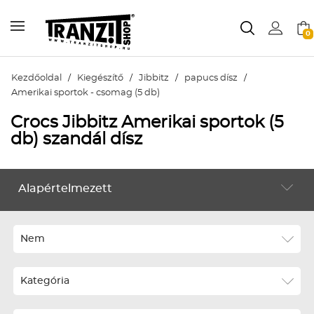
0
Kezdőoldal
/
Kiegészítő
/
Jibbitz
/
papucs dísz
/
Amerikai sportok - csomag (5 db)
Crocs Jibbitz Amerikai sportok (5
db) szandál dísz
Alapértelmezett
KIEGÉSZÍTŐ
Alapértelmezett
Legújabbak
Nem
ABC szerint növekvő
Kategória
ABC szerint csökkenő