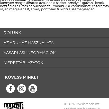
könnyen megtalálhatod azokat a díszeket, amelyek igazán illenek
hozzád és a Crocs papucsodhoz. Próbáld ki a kombinálást, és teremts
olyan megjelenést, amely pontosan tükrözi a személyiséged!
RÓLUNK
AZ ÁRUHÁZ HASZNÁLATA
VÁSÁRLÁSI INFORMÁCIÓK
MÉRETTÁBLÁZATOK
KÖVESS MINKET
© 2026 Overbrands Kft. -