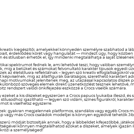
 kreatív kiegészítői, amelyekkel könnyedén személyre szabhatod a lább
obbiait, érdeklődési körét vagy hangulatát — mindezt úgy, hogy közb
n és stílusban érhetők el, így mindenki megtalálhatja a saját ízlésén
ikai spektrumot fednek le, ami lehetővé teszi, hogy valóban személyre s
znak, míg a betűket és számokat felvonultató karakter típusok egye
szek az életstílusra reflektálnak – legyen szó kreatív elfoglaltságokr
képviselnek, míg az állatfigurák barátságos, szerethető karaktert a
i motívumokat jelenítenek meg, az utazással kapcsolatos díszek ped
a különböző szöveges elemek direkt üzenetközlést tesznek lehetővé, mí
itz rendszert valódi önkifejezési eszközzé a Crocs viselők számára.
y ezeket a kis díszeket egyszerűen a Crocs papucs lyukaiba illeszd, és 
lusodhoz igazítható — legyen szó vidám, színes figurákról, karakteres
ot is viselhetsz egyszerre.
zek: gyakran megjelennek platformos, szandálos vagy egyéb Crocs mo
p vagy más Crocs családok modelljei is könnyen egyedivé tehetők Jibb
yszerű módját biztosítják annak, hogy a lábbelidet kifejezőbbé, játé
 segítségével könnyen megtalálhatod azokat a díszeket, amelyek igazán
krözi a személyiséged!