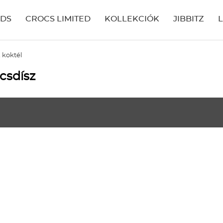
IDS
CROCS LIMITED
KOLLEKCIÓK
JIBBITZ
 koktél
csdísz