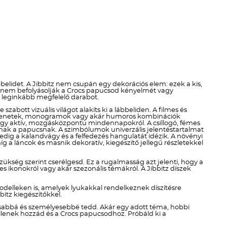
Téli termékek előre ár
szerint növekvő
Téli új termékek előre
Nyári termékek előre ár
szerint növekvő
elidet. A Jibbitz nem csupán egy dekorációs elem: ezek a kis,
en nem befolyásolják a Crocs papucsod kényelmét vagy
Nyári új termékek előre
ek leginkább megfelelő darabot.
zabott vizuális világot alakíts ki a lábbeliden. A filmes és
di üzenetek, monogramok vagy akár humoros kombinációk
ól vagy aktív, mozgásközpontú mindennapokról. A csillogó, fémes
dnak a papucsnak. A szimbólumok univerzális jelentéstartalmat
ig a kalandvágy és a felfedezés hangulatát idézik. A növényi
g a láncok és masnik dekoratív, kiegészítő jellegű részletekkel
szükség szerint cserélgesd. Ez a rugalmasság azt jelenti, hogy a
 ikonokról vagy akár szezonális témákról. A Jibbitz díszek
delleken is, amelyek lyukakkal rendelkeznek díszítésre
itz kiegészítőkkel.
kosabbá és személyesebbé tedd. Akár egy adott téma, hobbi
 illenek hozzád és a Crocs papucsodhoz. Próbáld ki a