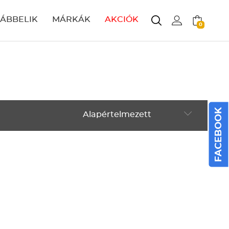
LÁBBELIK
MÁRKÁK
AKCIÓK
0
FACEBOOK
Alapértelmezett
Alapértelmezett
Legújabbak
ABC szerint növekvő
ABC szerint csökkenő
Ár szerint növekvő
Ár szerint csökkenő