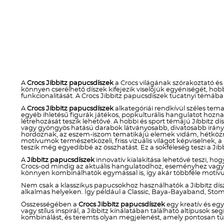
A
Crocs Jibbitz papucsdíszek
a Crocs világának szórakoztató és
könnyen cserélhető díszek kifejezik viselőjük egyéniségét, h
funkcionalitását. A Crocs Jibbitz papucsdíszek tucatnyi témába
A
Crocs Jibbitz papucsdíszek
alkategóriái rendkívül széles temat
egyéb ihletésű figurák játékos, popkulturális hangulatot ho
létrehozását teszik lehetővé. A hobbi és sport témájú Jibbitz dí
vagy gyöngyös hatású darabok látványosabb, divatosabb irányt 
hordoznak, az eszem-iszom tematikájú elemek vidám, hétköznap
motívumok természetközeli, friss vizuális világot képviselnek, 
teszik még egyedibbé az összhatást. Ez a sokféleség teszi a Jibb
A
Jibbitz papucsdíszek
innovatív kialakítása lehetővé teszi, hog
Crocs-od mindig az aktuális hangulatodhoz, eseményhez vagy stí
könnyen kombinálhatók egymással is, így akár többféle motívum
Nem csak a klasszikus papucsokhoz használhatók a Jibbitz dís
alkalmas helyeken. Így például a Classic, Baya-Bayaband, Stom
Összességében a
Crocs Jibbitz papucsdíszek
egy kreatív és eg
vagy stílus inspirál, a Jibbitz kínálatában található altípusok
kombinálást, és teremts olyan megjelenést, amely pontosan tü