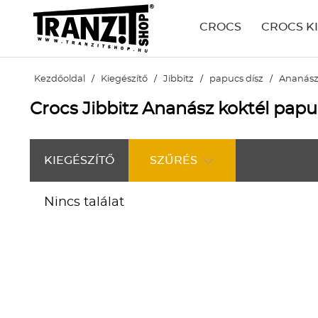
CROCS
CROCS K
Kezdőoldal
/
Kiegészítő
/
Jibbitz
/
papucs dísz
/
Ananász
Crocs Jibbitz Ananász koktél papu
KIEGÉSZÍTŐ
SZŰRÉS
Nincs találat