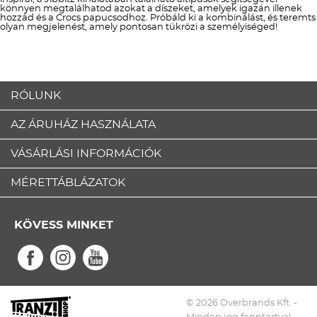
könnyen megtalálhatod azokat a díszeket, amelyek igazán illenek
hozzád és a Crocs papucsodhoz. Próbáld ki a kombinálást, és teremts
olyan megjelenést, amely pontosan tükrözi a személyiséged!
RÓLUNK
AZ ÁRUHÁZ HASZNÁLATA
VÁSÁRLÁSI INFORMÁCIÓK
MÉRETTÁBLÁZATOK
KÖVESS MINKET
© 2026 Overbrands Kft. -