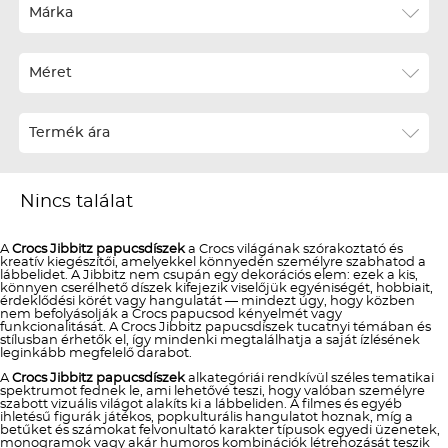
Ár szerint növekvő
Márka
Ár szerint csökkenő
Méret
Téli termékek előre ár szerint növekvő
Téli új termékek előre
Termék ára
Nyári termékek előre ár szerint növekvő
Nyári új termékek előre
Nincs találat
A
Crocs Jibbitz papucsdíszek
a Crocs világának szórakoztató és
kreatív kiegészítői, amelyekkel könnyedén személyre szabhatod a
lábbelidet. A Jibbitz nem csupán egy dekorációs elem: ezek a kis,
könnyen cserélhető díszek kifejezik viselőjük egyéniségét, hobbiait,
érdeklődési körét vagy hangulatát — mindezt úgy, hogy közben
nem befolyásolják a Crocs papucsod kényelmét vagy
funkcionalitását. A Crocs Jibbitz papucsdíszek tucatnyi témában és
stílusban érhetők el, így mindenki megtalálhatja a saját ízlésének
leginkább megfelelő darabot.
A
Crocs Jibbitz papucsdíszek
alkategóriái rendkívül széles tematikai
spektrumot fednek le, ami lehetővé teszi, hogy valóban személyre
szabott vizuális világot alakíts ki a lábbeliden. A filmes és egyéb
ihletésű figurák játékos, popkulturális hangulatot hoznak, míg a
betűket és számokat felvonultató karakter típusok egyedi üzenetek,
monogramok vagy akár humoros kombinációk létrehozását teszik