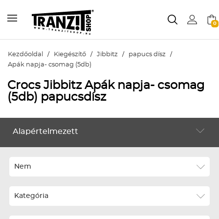
0
Kezdőoldal
/
Kiegészítő
/
Jibbitz
/
papucs dísz
/
Apák napja- csomag (5db)
Crocs Jibbitz Apák napja- csomag
(5db) papucsdísz
Alapértelmezett
KIEGÉSZÍTŐ
Alapértelmezett
Legújabbak
Nem
ABC szerint növekvő
Kategória
ABC szerint csökkenő