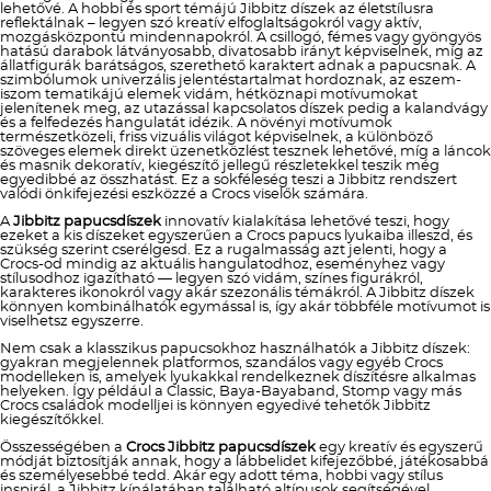
lehetővé. A hobbi és sport témájú Jibbitz díszek az életstílusra
reflektálnak – legyen szó kreatív elfoglaltságokról vagy aktív,
mozgásközpontú mindennapokról. A csillogó, fémes vagy gyöngyös
hatású darabok látványosabb, divatosabb irányt képviselnek, míg az
állatfigurák barátságos, szerethető karaktert adnak a papucsnak. A
szimbólumok univerzális jelentéstartalmat hordoznak, az eszem-
iszom tematikájú elemek vidám, hétköznapi motívumokat
jelenítenek meg, az utazással kapcsolatos díszek pedig a kalandvágy
és a felfedezés hangulatát idézik. A növényi motívumok
természetközeli, friss vizuális világot képviselnek, a különböző
szöveges elemek direkt üzenetközlést tesznek lehetővé, míg a láncok
és masnik dekoratív, kiegészítő jellegű részletekkel teszik még
egyedibbé az összhatást. Ez a sokféleség teszi a Jibbitz rendszert
valódi önkifejezési eszközzé a Crocs viselők számára.
A
Jibbitz papucsdíszek
innovatív kialakítása lehetővé teszi, hogy
ezeket a kis díszeket egyszerűen a Crocs papucs lyukaiba illeszd, és
szükség szerint cserélgesd. Ez a rugalmasság azt jelenti, hogy a
Crocs-od mindig az aktuális hangulatodhoz, eseményhez vagy
stílusodhoz igazítható — legyen szó vidám, színes figurákról,
karakteres ikonokról vagy akár szezonális témákról. A Jibbitz díszek
könnyen kombinálhatók egymással is, így akár többféle motívumot is
viselhetsz egyszerre.
Nem csak a klasszikus papucsokhoz használhatók a Jibbitz díszek:
gyakran megjelennek platformos, szandálos vagy egyéb Crocs
modelleken is, amelyek lyukakkal rendelkeznek díszítésre alkalmas
helyeken. Így például a Classic, Baya-Bayaband, Stomp vagy más
Crocs családok modelljei is könnyen egyedivé tehetők Jibbitz
kiegészítőkkel.
Összességében a
Crocs Jibbitz papucsdíszek
egy kreatív és egyszerű
módját biztosítják annak, hogy a lábbelidet kifejezőbbé, játékosabbá
és személyesebbé tedd. Akár egy adott téma, hobbi vagy stílus
inspirál, a Jibbitz kínálatában található altípusok segítségével