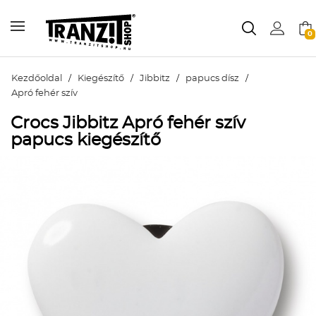
0
Kezdőoldal
/
Kiegészítő
/
Jibbitz
/
papucs dísz
/
Apró fehér szív
Crocs Jibbitz Apró fehér szív
papucs kiegészítő