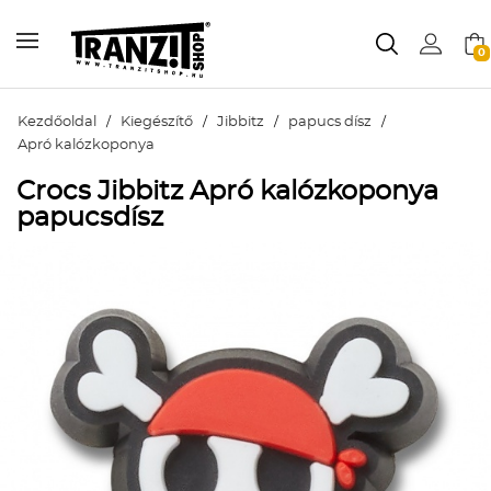
0
Kezdőoldal
/
Kiegészítő
/
Jibbitz
/
papucs dísz
/
Apró kalózkoponya
Crocs Jibbitz Apró kalózkoponya
papucsdísz