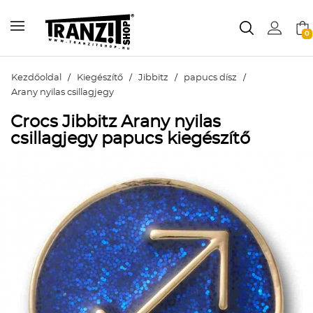
0
Kezdőoldal
/
Kiegészítő
/
Jibbitz
/
papucs dísz
/
Arany nyilas csillagjegy
Crocs Jibbitz Arany nyilas
csillagjegy papucs kiegészítő