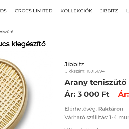
IDS
CROCS LIMITED
KOLLEKCIÓK
JIBBITZ
niszütő
ucs kiegészítő
Jibbitz
Cikkszám: 10015694
Arany teniszütő
Ár: 3 000 Ft
Ár:
Elérhetőség:
Raktáron
Várható szállítás: 1-4 m