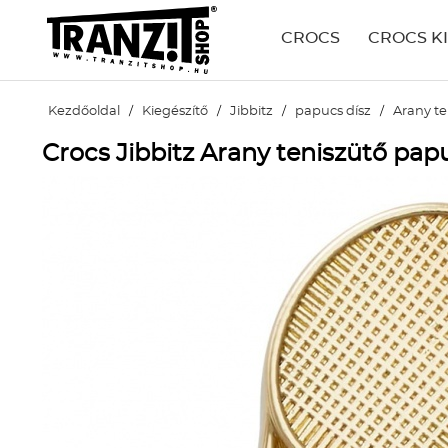
CROCS
CROCS K
Kezdőoldal
/
Kiegészítő
/
Jibbitz
/
papucs dísz
/
Arany te
Crocs Jibbitz Arany teniszütő pap