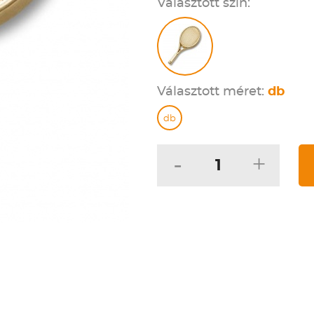
Választott szín:
Választott méret:
db
db
-
+