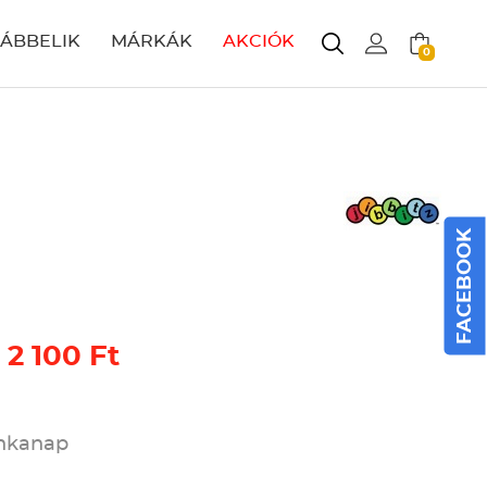
LÁBBELIK
MÁRKÁK
AKCIÓK
0
FACEBOOK
 2 100 Ft
unkanap