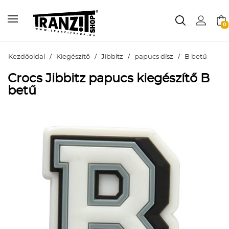
0
Kezdőoldal
/
Kiegészítő
/
Jibbitz
/
papucs dísz
/
B betű
Crocs Jibbitz papucs kiegészítő B
betű