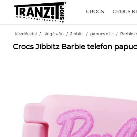
CROCS
CROCS K
Kezdőoldal
/
Kiegészítő
/
Jibbitz
/
papucs dísz
/
Barbie t
Crocs Jibbitz Barbie telefon papuc