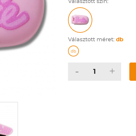
Választott szín:
Választott méret:
db
db
-
+