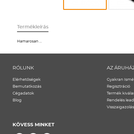
Termékleírás
Hamarosan ...
RÓLUNK
AZ ÁRUHÁ
Elérhetőségek
Gyakran Ismét
Bemutatkozás
Regisztráció
Cégadatok
Termék kivála
Blog
Rendelés lea
Visszaigazolás
KÖVESS MINKET