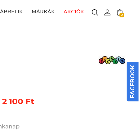
LÁBBELIK
MÁRKÁK
AKCIÓK
0
FACEBOOK
 2 100 Ft
unkanap