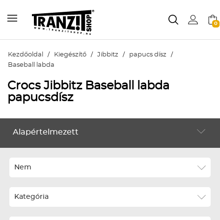
0
Kezdőoldal
/
Kiegészítő
/
Jibbitz
/
papucs dísz
/
Baseball labda
Crocs Jibbitz Baseball labda
papucsdísz
Alapértelmezett
KIEGÉSZÍTŐ
Alapértelmezett
Legújabbak
Nem
ABC szerint növekvő
Kategória
ABC szerint csökkenő