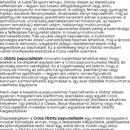
lehetővé. A hobbi és sport témájú Jibbitz díszek az életstílusra
reflektálnak – legyen szó kreatív elfoglaltságokról vagy aktív,
mozgásközpontú mindennapokról. A csillogó, fémes vagy gyöngyös
hatású darabok látványosabb, divatosabb irányt képviselnek, míg az
állatfigurák barátságos, szerethető karaktert adnak a papucsnak. A
szimbólumok univerzális jelentéstartalmat hordoznak, az eszem-
iszom tematikájú elemek vidám, hétköznapi motívumokat
jelenítenek meg, az utazással kapcsolatos díszek pedig a kalandvágy
és a felfedezés hangulatát idézik. A növényi motívumok
természetközeli, friss vizuális világot képviselnek, a különböző
szöveges elemek direkt üzenetközlést tesznek lehetővé, míg a láncok
és masnik dekoratív, kiegészítő jellegű részletekkel teszik még
egyedibbé az összhatást. Ez a sokféleség teszi a Jibbitz rendszert
valódi önkifejezési eszközzé a Crocs viselők számára.
A
Jibbitz papucsdíszek
innovatív kialakítása lehetővé teszi, hogy
ezeket a kis díszeket egyszerűen a Crocs papucs lyukaiba illeszd, és
szükség szerint cserélgesd. Ez a rugalmasság azt jelenti, hogy a
Crocs-od mindig az aktuális hangulatodhoz, eseményhez vagy
stílusodhoz igazítható — legyen szó vidám, színes figurákról,
karakteres ikonokról vagy akár szezonális témákról. A Jibbitz díszek
könnyen kombinálhatók egymással is, így akár többféle motívumot is
viselhetsz egyszerre.
Nem csak a klasszikus papucsokhoz használhatók a Jibbitz díszek:
gyakran megjelennek platformos, szandálos vagy egyéb Crocs
modelleken is, amelyek lyukakkal rendelkeznek díszítésre alkalmas
helyeken. Így például a Classic, Baya-Bayaband, Stomp vagy más
Crocs családok modelljei is könnyen egyedivé tehetők Jibbitz
kiegészítőkkel.
Összességében a
Crocs Jibbitz papucsdíszek
egy kreatív és egyszerű
módját biztosítják annak, hogy a lábbelidet kifejezőbbé, játékosabbá
és személyesebbé tedd. Akár egy adott téma, hobbi vagy stílus
inspirál, a Jibbitz kínálatában található altípusok segítségével