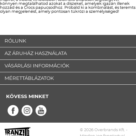
könnyen megtalálhatod azokat a díszeket, amelyek igazán illenek
hozzád és a Crocs papucsodhoz. Próbáld ki a kombinálást, és teremts
olyan megjelenést, amely pontosan tükrözi a személyiséged!
RÓLUNK
AZ ÁRUHÁZ HASZNÁLATA
VÁSÁRLÁSI INFORMÁCIÓK
MÉRETTÁBLÁZATOK
KÖVESS MINKET
© 2026 Overbrands Kft. -