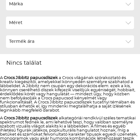
Ár szerint növekvő
Márka
Ár szerint csökkenő
Méret
Téli termékek előre ár szerint növekvő
Téli új termékek előre
Termék ára
Nyári termékek előre ár szerint növekvő
Nyári új termékek előre
Nincs találat
A
Crocs Jibbitz papucsdíszek
a Crocs világának szórakoztató és
kreatív kiegészítői, amelyekkel könnyedén személyre szabhatod a
lábbelidet. A Jibbitz nem csupán egy dekorációs elem: ezek a kis,
könnyen cserélhető díszek kifejezik viselőjük egyéniségét, hobbiait,
érdeklődési körét vagy hangulatát — mindezt úgy, hogy közben
nem befolyásolják a Crocs papucsod kényelmét vagy
funkcionalitását. A Crocs Jibbitz papucsdíszek tucatnyi témában és
stílusban érhetők el, így mindenki megtalálhatja a saját ízlésének
leginkább megfelelő darabot.
A
Crocs Jibbitz papucsdíszek
alkategóriái rendkívül széles tematikai
spektrumot fednek le, ami lehetővé teszi, hogy valóban személyre
szabott vizuális világot alakíts ki a lábbeliden. A filmes és egyéb
ihletésű figurák játékos, popkulturális hangulatot hoznak, míg a
betűket és számokat felvonultató karakter típusok egyedi üzenetek,
monogramok vagy akár humoros kombinációk létrehozását teszik