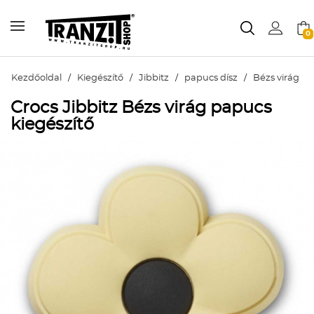
0
Kezdőoldal
/
Kiegészítő
/
Jibbitz
/
papucs dísz
/
Bézs virág
Crocs Jibbitz Bézs virág papucs
kiegészítő