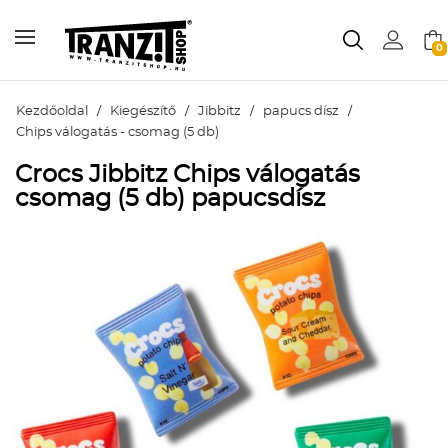
0
Kezdőoldal
/
Kiegészítő
/
Jibbitz
/
papucs dísz
/
Chips válogatás - csomag (5 db)
Crocs Jibbitz Chips válogatás
csomag (5 db) papucsdísz