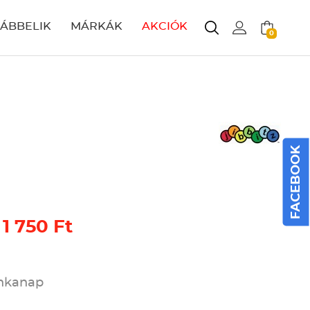
LÁBBELIK
MÁRKÁK
AKCIÓK
0
FACEBOOK
 1 750 Ft
unkanap