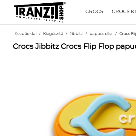
CROCS
CROCS K
Kezdőoldal
/
Kiegészítő
/
Jibbitz
/
papucs dísz
/
Crocs Fl
Crocs Jibbitz Crocs Flip Flop papu