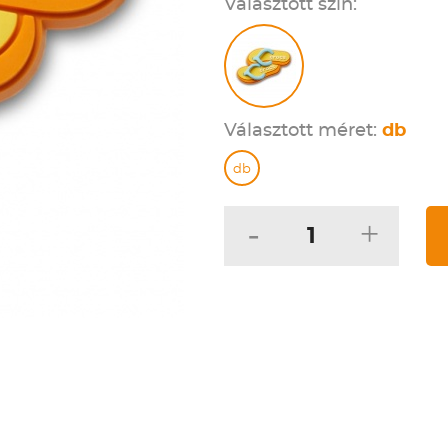
Választott szín:
Választott méret:
db
db
-
+