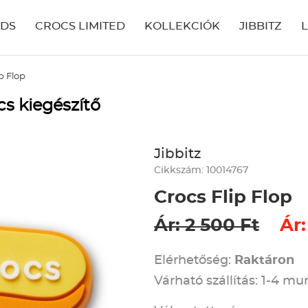
IDS
CROCS LIMITED
KOLLEKCIÓK
JIBBITZ
ip Flop
cs kiegészítő
Jibbitz
Cikkszám: 10014767
Crocs Flip Flop
Ár: 2 500 Ft
Ár:
Elérhetőség:
Raktáron
Várható szállítás: 1-4 m