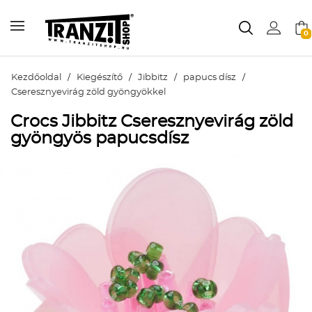
0
Kezdőoldal
/
Kiegészítő
/
Jibbitz
/
papucs dísz
/
Cseresznyevirág zöld gyöngyökkel
Crocs Jibbitz Cseresznyevirág zöld
gyöngyös papucsdísz