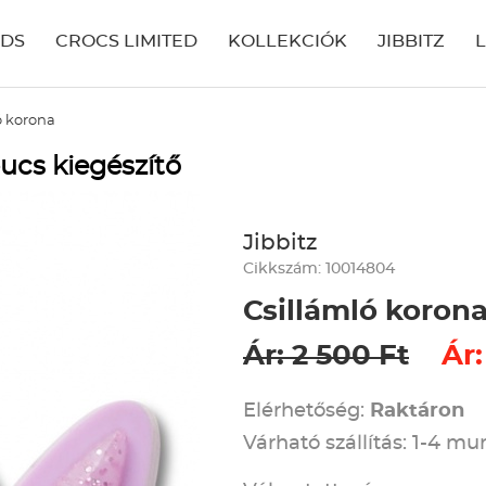
IDS
CROCS LIMITED
KOLLEKCIÓK
JIBBITZ
ó korona
ucs kiegészítő
Jibbitz
Cikkszám: 10014804
Csillámló koron
Ár: 2 500 Ft
Ár:
Elérhetőség:
Raktáron
Várható szállítás: 1-4 m