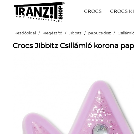
CROCS
CROCS K
Kezdőoldal
/
Kiegészítő
/
Jibbitz
/
papucs dísz
/
Csilláml
Crocs Jibbitz Csillámló korona pap