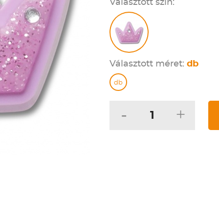
Választott szín:
Választott méret:
db
db
-
+