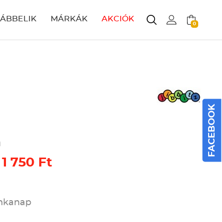
LÁBBELIK
MÁRKÁK
AKCIÓK
0
FACEBOOK
a
 1 750 Ft
unkanap