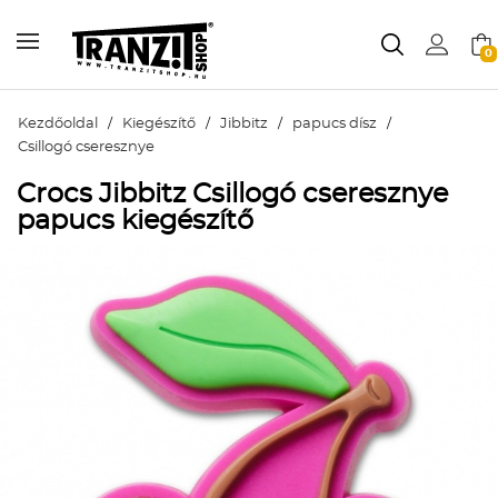
0
Kezdőoldal
/
Kiegészítő
/
Jibbitz
/
papucs dísz
/
Csillogó cseresznye
Crocs Jibbitz Csillogó cseresznye
papucs kiegészítő