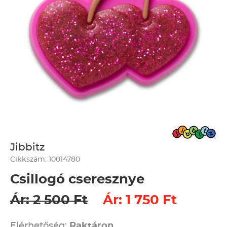
Jibbitz
Cikkszám: 10014780
Csillogó cseresznye
Ár: 2 500 Ft
Ár: 1 750 Ft
Elérhetőség:
Raktáron