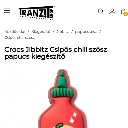
0
Kezdőoldal
/
Kiegészítő
/
Jibbitz
/
papucs dísz
/
Csípős chili szósz
Crocs Jibbitz Csípős chili szósz
papucs kiegészítő