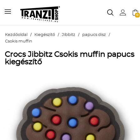
0
Kezdőoldal
/
Kiegészítő
/
Jibbitz
/
papucs dísz
/
Csokis muffin
Crocs Jibbitz Csokis muffin papucs
kiegészítő