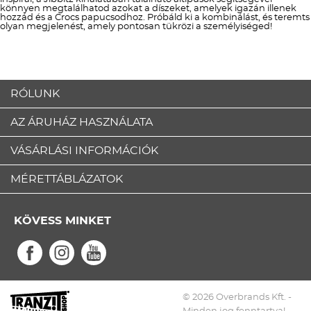
könnyen megtalálhatod azokat a díszeket, amelyek igazán illenek
hozzád és a Crocs papucsodhoz. Próbáld ki a kombinálást, és teremts
olyan megjelenést, amely pontosan tükrözi a személyiséged!
RÓLUNK
AZ ÁRUHÁZ HASZNÁLATA
VÁSÁRLÁSI INFORMÁCIÓK
MÉRETTÁBLÁZATOK
KÖVESS MINKET
© 2026 Overbrands Kft. -