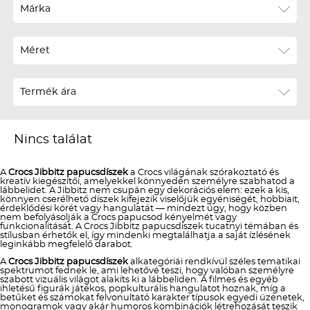
Ár szerint növekvő
Márka
Ár szerint csökkenő
Méret
Téli termékek előre ár szerint növekvő
Téli új termékek előre
Termék ára
Nyári termékek előre ár szerint növekvő
Nyári új termékek előre
Nincs találat
A
Crocs Jibbitz papucsdíszek
a Crocs világának szórakoztató és
kreatív kiegészítői, amelyekkel könnyedén személyre szabhatod a
lábbelidet. A Jibbitz nem csupán egy dekorációs elem: ezek a kis,
könnyen cserélhető díszek kifejezik viselőjük egyéniségét, hobbiait,
érdeklődési körét vagy hangulatát — mindezt úgy, hogy közben
nem befolyásolják a Crocs papucsod kényelmét vagy
funkcionalitását. A Crocs Jibbitz papucsdíszek tucatnyi témában és
stílusban érhetők el, így mindenki megtalálhatja a saját ízlésének
leginkább megfelelő darabot.
A
Crocs Jibbitz papucsdíszek
alkategóriái rendkívül széles tematikai
spektrumot fednek le, ami lehetővé teszi, hogy valóban személyre
szabott vizuális világot alakíts ki a lábbeliden. A filmes és egyéb
ihletésű figurák játékos, popkulturális hangulatot hoznak, míg a
betűket és számokat felvonultató karakter típusok egyedi üzenetek,
monogramok vagy akár humoros kombinációk létrehozását teszik