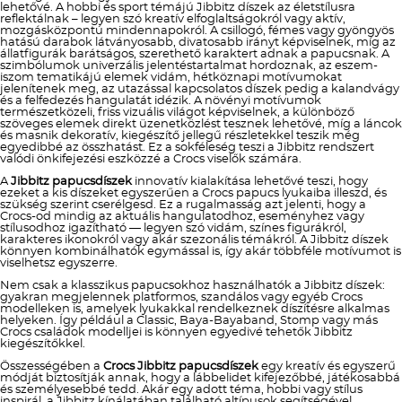
lehetővé. A hobbi és sport témájú Jibbitz díszek az életstílusra
reflektálnak – legyen szó kreatív elfoglaltságokról vagy aktív,
mozgásközpontú mindennapokról. A csillogó, fémes vagy gyöngyös
hatású darabok látványosabb, divatosabb irányt képviselnek, míg az
állatfigurák barátságos, szerethető karaktert adnak a papucsnak. A
szimbólumok univerzális jelentéstartalmat hordoznak, az eszem-
iszom tematikájú elemek vidám, hétköznapi motívumokat
jelenítenek meg, az utazással kapcsolatos díszek pedig a kalandvágy
és a felfedezés hangulatát idézik. A növényi motívumok
természetközeli, friss vizuális világot képviselnek, a különböző
szöveges elemek direkt üzenetközlést tesznek lehetővé, míg a láncok
és masnik dekoratív, kiegészítő jellegű részletekkel teszik még
egyedibbé az összhatást. Ez a sokféleség teszi a Jibbitz rendszert
valódi önkifejezési eszközzé a Crocs viselők számára.
A
Jibbitz papucsdíszek
innovatív kialakítása lehetővé teszi, hogy
ezeket a kis díszeket egyszerűen a Crocs papucs lyukaiba illeszd, és
szükség szerint cserélgesd. Ez a rugalmasság azt jelenti, hogy a
Crocs-od mindig az aktuális hangulatodhoz, eseményhez vagy
stílusodhoz igazítható — legyen szó vidám, színes figurákról,
karakteres ikonokról vagy akár szezonális témákról. A Jibbitz díszek
könnyen kombinálhatók egymással is, így akár többféle motívumot is
viselhetsz egyszerre.
Nem csak a klasszikus papucsokhoz használhatók a Jibbitz díszek:
gyakran megjelennek platformos, szandálos vagy egyéb Crocs
modelleken is, amelyek lyukakkal rendelkeznek díszítésre alkalmas
helyeken. Így például a Classic, Baya-Bayaband, Stomp vagy más
Crocs családok modelljei is könnyen egyedivé tehetők Jibbitz
kiegészítőkkel.
Összességében a
Crocs Jibbitz papucsdíszek
egy kreatív és egyszerű
módját biztosítják annak, hogy a lábbelidet kifejezőbbé, játékosabbá
és személyesebbé tedd. Akár egy adott téma, hobbi vagy stílus
inspirál, a Jibbitz kínálatában található altípusok segítségével