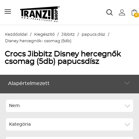
0
Kezdőoldal
/
Kiegészítő
/
Jibbitz
/
papucs dísz
/
Disney hercegnők- csomag (5db)
Crocs Jibbitz Disney hercegnők
csomag (5db) papucsdísz
Alapértelmezett
KIEGÉSZÍTŐ
Alapértelmezett
Legújabbak
Nem
ABC szerint növekvő
Kategória
ABC szerint csökkenő