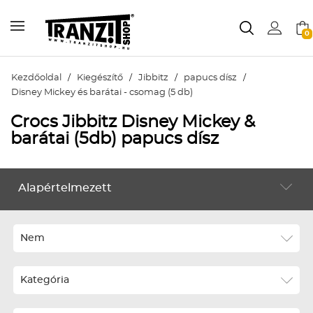
0
Kezdőoldal
/
Kiegészítő
/
Jibbitz
/
papucs dísz
/
Disney Mickey és barátai - csomag (5 db)
Crocs Jibbitz Disney Mickey &
barátai (5db) papucs dísz
Alapértelmezett
KIEGÉSZÍTŐ
Alapértelmezett
Legújabbak
Nem
ABC szerint növekvő
Kategória
ABC szerint csökkenő