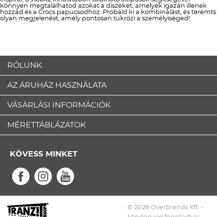
könnyen megtalálhatod azokat a díszeket, amelyek igazán illenek
hozzád és a Crocs papucsodhoz. Próbáld ki a kombinálást, és teremts
olyan megjelenést, amely pontosan tükrözi a személyiséged!
RÓLUNK
AZ ÁRUHÁZ HASZNÁLATA
VÁSÁRLÁSI INFORMÁCIÓK
MÉRETTÁBLÁZATOK
KÖVESS MINKET
© 2026 Overbrands Kft. -