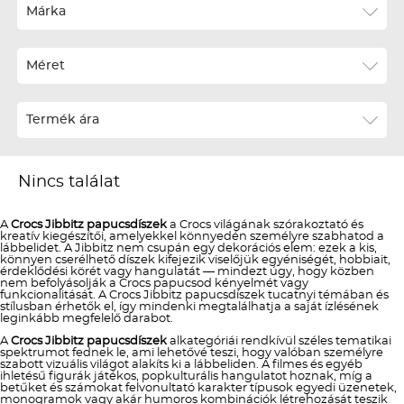
Ár szerint növekvő
Márka
Ár szerint csökkenő
Méret
Téli termékek előre ár szerint növekvő
Téli új termékek előre
Termék ára
Nyári termékek előre ár szerint növekvő
Nyári új termékek előre
Nincs találat
A
Crocs Jibbitz papucsdíszek
a Crocs világának szórakoztató és
kreatív kiegészítői, amelyekkel könnyedén személyre szabhatod a
lábbelidet. A Jibbitz nem csupán egy dekorációs elem: ezek a kis,
könnyen cserélhető díszek kifejezik viselőjük egyéniségét, hobbiait,
érdeklődési körét vagy hangulatát — mindezt úgy, hogy közben
nem befolyásolják a Crocs papucsod kényelmét vagy
funkcionalitását. A Crocs Jibbitz papucsdíszek tucatnyi témában és
stílusban érhetők el, így mindenki megtalálhatja a saját ízlésének
leginkább megfelelő darabot.
A
Crocs Jibbitz papucsdíszek
alkategóriái rendkívül széles tematikai
spektrumot fednek le, ami lehetővé teszi, hogy valóban személyre
szabott vizuális világot alakíts ki a lábbeliden. A filmes és egyéb
ihletésű figurák játékos, popkulturális hangulatot hoznak, míg a
betűket és számokat felvonultató karakter típusok egyedi üzenetek,
monogramok vagy akár humoros kombinációk létrehozását teszik