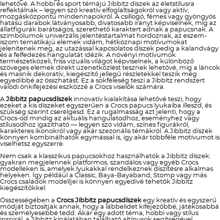
lehetővé. A hobbi és sport témájú Jibbitz díszek az életstílusra
reflektálnak – legyen szó kreatív elfoglaltságokról vagy aktív,
mozgásközpontú mindennapokról. A csillogó, fémes vagy gyöngyös
hatású darabok látványosabb, divatosabb irányt képviselnek, míg az
állatfigurák barátságos, szerethető karaktert adnak a papucsnak. A
szimbólumok univerzális jelentéstartalmat hordoznak, az eszem-
iszom tematikájú elemek vidám, hétköznapi motívumokat
jelenítenek meg, az utazással kapcsolatos díszek pedig a kalandvágy
és a felfedezés hangulatát idézik. A növényi motívumok
természetközeli, friss vizuális világot képviselnek, a különböző
szöveges elemek direkt üzenetközlést tesznek lehetővé, míg a láncok
és masnik dekoratív, kiegészítő jellegű részletekkel teszik még
egyedibbé az összhatást. Ez a sokféleség teszi a Jibbitz rendszert
valódi önkifejezési eszközzé a Crocs viselők számára.
A
Jibbitz papucsdíszek
innovatív kialakítása lehetővé teszi, hogy
ezeket a kis díszeket egyszerűen a Crocs papucs lyukaiba illeszd, és
szükség szerint cserélgesd. Ez a rugalmasság azt jelenti, hogy a
Crocs-od mindig az aktuális hangulatodhoz, eseményhez vagy
stílusodhoz igazítható — legyen szó vidám, színes figurákról,
karakteres ikonokról vagy akár szezonális témákról. A Jibbitz díszek
könnyen kombinálhatók egymással is, így akár többféle motívumot is
viselhetsz egyszerre.
Nem csak a klasszikus papucsokhoz használhatók a Jibbitz díszek:
gyakran megjelennek platformos, szandálos vagy egyéb Crocs
modelleken is, amelyek lyukakkal rendelkeznek díszítésre alkalmas
helyeken. Így például a Classic, Baya-Bayaband, Stomp vagy más
Crocs családok modelljei is könnyen egyedivé tehetők Jibbitz
kiegészítőkkel.
Összességében a
Crocs Jibbitz papucsdíszek
egy kreatív és egyszerű
módját biztosítják annak, hogy a lábbelidet kifejezőbbé, játékosabbá
és személyesebbé tedd. Akár egy adott téma, hobbi vagy stílus
inspirál, a Jibbitz kínálatában található altípusok segítségével