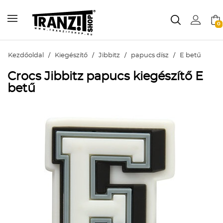
0
Kezdőoldal
/
Kiegészítő
/
Jibbitz
/
papucs dísz
/
E betű
Crocs Jibbitz papucs kiegészítő E
betű