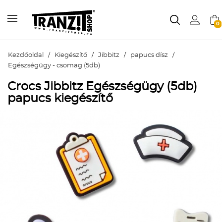
0
Kezdőoldal
/
Kiegészítő
/
Jibbitz
/
papucs dísz
/
Egészségügy - csomag (5db)
Crocs Jibbitz Egészségügy (5db)
papucs kiegészítő