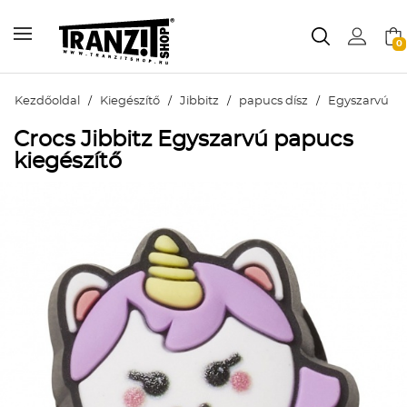
0
Kezdőoldal
/
Kiegészítő
/
Jibbitz
/
papucs dísz
/
Egyszarvú
Crocs Jibbitz Egyszarvú papucs
kiegészítő