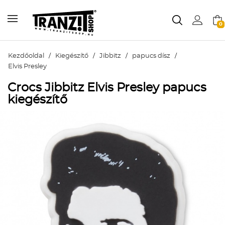
0
Kezdőoldal
/
Kiegészítő
/
Jibbitz
/
papucs dísz
/
Elvis Presley
Crocs Jibbitz Elvis Presley papucs
kiegészítő