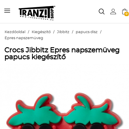
0
Kezdőoldal
/
Kiegészítő
/
Jibbitz
/
papucs dísz
/
Epres napszemüveg
Crocs Jibbitz Epres napszemüveg
papucs kiegészítő