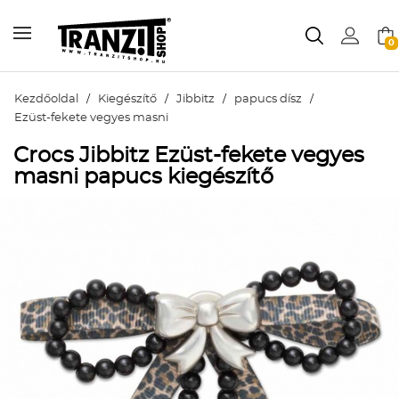
0
Kezdőoldal
/
Kiegészítő
/
Jibbitz
/
papucs dísz
/
Ezüst-fekete vegyes masni
Crocs Jibbitz Ezüst-fekete vegyes
masni papucs kiegészítő