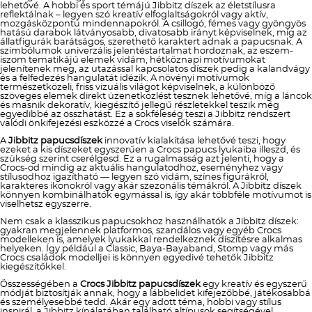
lehetővé. A hobbi és sport témájú Jibbitz díszek az életstílusra
reflektálnak – legyen szó kreatív elfoglaltságokról vagy aktív,
mozgásközpontú mindennapokról. A csillogó, fémes vagy gyöngyös
hatású darabok látványosabb, divatosabb irányt képviselnek, míg az
állatfigurák barátságos, szerethető karaktert adnak a papucsnak. A
szimbólumok univerzális jelentéstartalmat hordoznak, az eszem-
iszom tematikájú elemek vidám, hétköznapi motívumokat
jelenítenek meg, az utazással kapcsolatos díszek pedig a kalandvágy
és a felfedezés hangulatát idézik. A növényi motívumok
természetközeli, friss vizuális világot képviselnek, a különböző
szöveges elemek direkt üzenetközlést tesznek lehetővé, míg a láncok
és masnik dekoratív, kiegészítő jellegű részletekkel teszik még
egyedibbé az összhatást. Ez a sokféleség teszi a Jibbitz rendszert
valódi önkifejezési eszközzé a Crocs viselők számára.
A
Jibbitz papucsdíszek
innovatív kialakítása lehetővé teszi, hogy
ezeket a kis díszeket egyszerűen a Crocs papucs lyukaiba illeszd, és
szükség szerint cserélgesd. Ez a rugalmasság azt jelenti, hogy a
Crocs-od mindig az aktuális hangulatodhoz, eseményhez vagy
stílusodhoz igazítható — legyen szó vidám, színes figurákról,
karakteres ikonokról vagy akár szezonális témákról. A Jibbitz díszek
könnyen kombinálhatók egymással is, így akár többféle motívumot is
viselhetsz egyszerre.
Nem csak a klasszikus papucsokhoz használhatók a Jibbitz díszek:
gyakran megjelennek platformos, szandálos vagy egyéb Crocs
modelleken is, amelyek lyukakkal rendelkeznek díszítésre alkalmas
helyeken. Így például a Classic, Baya-Bayaband, Stomp vagy más
Crocs családok modelljei is könnyen egyedivé tehetők Jibbitz
kiegészítőkkel.
Összességében a
Crocs Jibbitz papucsdíszek
egy kreatív és egyszerű
módját biztosítják annak, hogy a lábbelidet kifejezőbbé, játékosabbá
és személyesebbé tedd. Akár egy adott téma, hobbi vagy stílus
inspirál, a Jibbitz kínálatában található altípusok segítségével