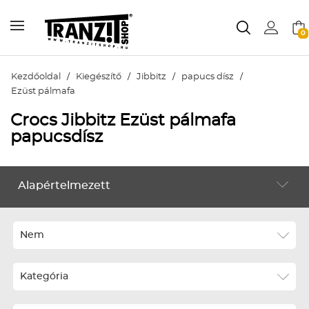
0
Kezdőoldal
/
Kiegészítő
/
Jibbitz
/
papucs dísz
/
Ezüst pálmafa
Crocs Jibbitz Ezüst pálmafa
papucsdísz
Alapértelmezett
KIEGÉSZÍTŐ
Alapértelmezett
Legújabbak
Nem
ABC szerint növekvő
Kategória
ABC szerint csökkenő