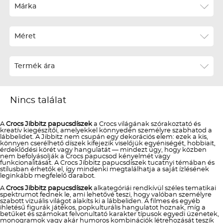
Ár szerint növekvő
Márka
Ár szerint csökkenő
Méret
Téli termékek előre ár szerint növekvő
Téli új termékek előre
Termék ára
Nyári termékek előre ár szerint növekvő
Nyári új termékek előre
Nincs találat
A
Crocs Jibbitz papucsdíszek
a Crocs világának szórakoztató és
kreatív kiegészítői, amelyekkel könnyedén személyre szabhatod a
lábbelidet. A Jibbitz nem csupán egy dekorációs elem: ezek a kis,
könnyen cserélhető díszek kifejezik viselőjük egyéniségét, hobbiait,
érdeklődési körét vagy hangulatát — mindezt úgy, hogy közben
nem befolyásolják a Crocs papucsod kényelmét vagy
funkcionalitását. A Crocs Jibbitz papucsdíszek tucatnyi témában és
stílusban érhetők el, így mindenki megtalálhatja a saját ízlésének
leginkább megfelelő darabot.
A
Crocs Jibbitz papucsdíszek
alkategóriái rendkívül széles tematikai
spektrumot fednek le, ami lehetővé teszi, hogy valóban személyre
szabott vizuális világot alakíts ki a lábbeliden. A filmes és egyéb
ihletésű figurák játékos, popkulturális hangulatot hoznak, míg a
betűket és számokat felvonultató karakter típusok egyedi üzenetek,
monogramok vagy akár humoros kombinációk létrehozását teszik