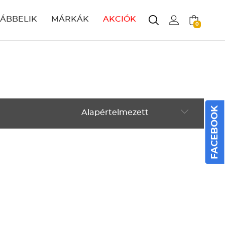
LÁBBELIK
MÁRKÁK
AKCIÓK
0
FACEBOOK
Alapértelmezett
Alapértelmezett
Legújabbak
ABC szerint növekvő
ABC szerint csökkenő
Ár szerint növekvő
Ár szerint csökkenő