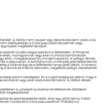
Téli termékek előre ár
szerint növekvő
Téli új termékek előre
Nyári termékek előre ár
szerint növekvő
elidet. A Jibbitz nem csupán egy dekorációs elem: ezek a kis,
en nem befolyásolják a Crocs papucsod kényelmét vagy
Nyári új termékek előre
ek leginkább megfelelő darabot.
zabott vizuális világot alakíts ki a lábbeliden. A filmes és
di üzenetek, monogramok vagy akár humoros kombinációk
ól vagy aktív, mozgásközpontú mindennapokról. A csillogó, fémes
dnak a papucsnak. A szimbólumok univerzális jelentéstartalmat
ig a kalandvágy és a felfedezés hangulatát idézik. A növényi
g a láncok és masnik dekoratív, kiegészítő jellegű részletekkel
szükség szerint cserélgesd. Ez a rugalmasság azt jelenti, hogy a
 ikonokról vagy akár szezonális témákról. A Jibbitz díszek
delleken is, amelyek lyukakkal rendelkeznek díszítésre
itz kiegészítőkkel.
kosabbá és személyesebbé tedd. Akár egy adott téma, hobbi
 illenek hozzád és a Crocs papucsodhoz. Próbáld ki a