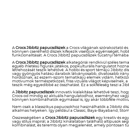
A
Crocs Jibbitz papucsdíszek
a Crocs világának szórakoztató és
könnyen cserélhető díszek kifejezik viselőjük egyéniségét, h
funkcionalitását. A Crocs Jibbitz papucsdíszek tucatnyi témába
A
Crocs Jibbitz papucsdíszek
alkategóriái rendkívül széles temat
egyéb ihletésű figurák játékos, popkulturális hangulatot ho
létrehozását teszik lehetővé. A hobbi és sport témájú Jibbitz dí
vagy gyöngyös hatású darabok látványosabb, divatosabb irányt 
hordoznak, az eszem-iszom tematikájú elemek vidám, hétköznap
motívumok természetközeli, friss vizuális világot képviselnek, 
teszik még egyedibbé az összhatást. Ez a sokféleség teszi a Jibb
A
Jibbitz papucsdíszek
innovatív kialakítása lehetővé teszi, hog
Crocs-od mindig az aktuális hangulatodhoz, eseményhez vagy stí
könnyen kombinálhatók egymással is, így akár többféle motívum
Nem csak a klasszikus papucsokhoz használhatók a Jibbitz dís
alkalmas helyeken. Így például a Classic, Baya-Bayaband, Stom
Összességében a
Crocs Jibbitz papucsdíszek
egy kreatív és eg
vagy stílus inspirál, a Jibbitz kínálatában található altípusok
kombinálást, és teremts olyan megjelenést, amely pontosan tü