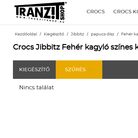
CROCS
CROCS K
Kezdőoldal
/
Kiegészítő
/
Jibbitz
/
papucs dísz
/
Fehér ka
Crocs Jibbitz Fehér kagyló színes
KIEGÉSZÍTŐ
SZŰRÉS
Nincs találat