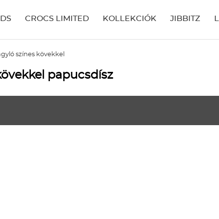
IDS
CROCS LIMITED
KOLLEKCIÓK
JIBBITZ
gyló színes kövekkel
 kövekkel papucsdísz