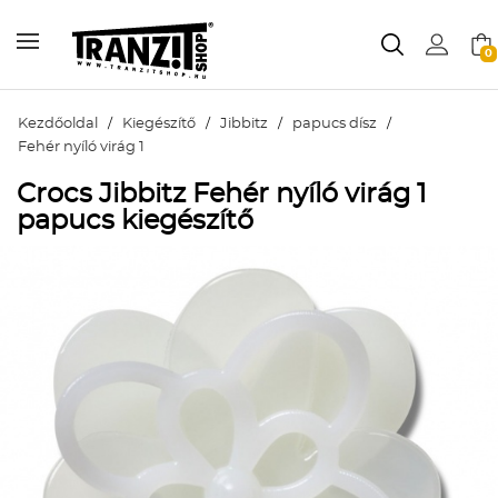
0
Kezdőoldal
/
Kiegészítő
/
Jibbitz
/
papucs dísz
/
Fehér nyíló virág 1
Crocs Jibbitz Fehér nyíló virág 1
papucs kiegészítő