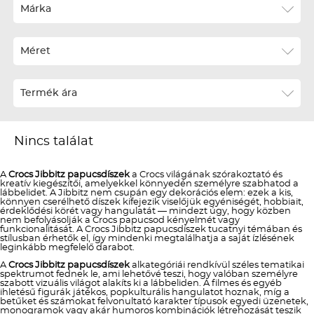
Ár szerint növekvő
Márka
Ár szerint csökkenő
Méret
Téli termékek előre ár szerint növekvő
Téli új termékek előre
Termék ára
Nyári termékek előre ár szerint növekvő
Nyári új termékek előre
Nincs találat
A
Crocs Jibbitz papucsdíszek
a Crocs világának szórakoztató és
kreatív kiegészítői, amelyekkel könnyedén személyre szabhatod a
lábbelidet. A Jibbitz nem csupán egy dekorációs elem: ezek a kis,
könnyen cserélhető díszek kifejezik viselőjük egyéniségét, hobbiait,
érdeklődési körét vagy hangulatát — mindezt úgy, hogy közben
nem befolyásolják a Crocs papucsod kényelmét vagy
funkcionalitását. A Crocs Jibbitz papucsdíszek tucatnyi témában és
stílusban érhetők el, így mindenki megtalálhatja a saját ízlésének
leginkább megfelelő darabot.
A
Crocs Jibbitz papucsdíszek
alkategóriái rendkívül széles tematikai
spektrumot fednek le, ami lehetővé teszi, hogy valóban személyre
szabott vizuális világot alakíts ki a lábbeliden. A filmes és egyéb
ihletésű figurák játékos, popkulturális hangulatot hoznak, míg a
betűket és számokat felvonultató karakter típusok egyedi üzenetek,
monogramok vagy akár humoros kombinációk létrehozását teszik