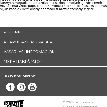
könnyen megtalálhatod azokat a díszeket, amelyek igazán illenek
hozzád és a Crocs papucsodhoz. Próbáld ki a kombinálást, és teremts
olyan megjelenést, amely pontosan tükrözi a személyiséged!
RÓLUNK
AZ ÁRUHÁZ HASZNÁLATA
VÁSÁRLÁSI INFORMÁCIÓK
MÉRETTÁBLÁZATOK
KÖVESS MINKET
© 2026 Overbrands Kft. -