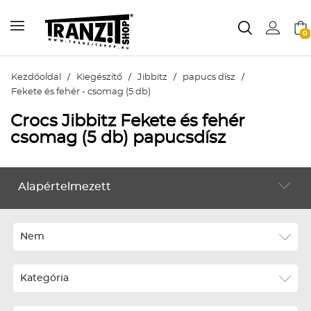
0
Kezdőoldal
/
Kiegészítő
/
Jibbitz
/
papucs dísz
/
Fekete és fehér - csomag (5 db)
Crocs Jibbitz Fekete és fehér
csomag (5 db) papucsdísz
Alapértelmezett
KIEGÉSZÍTŐ
Alapértelmezett
Legújabbak
Nem
ABC szerint növekvő
Kategória
ABC szerint csökkenő