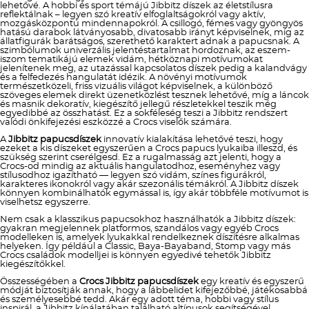
lehetővé. A hobbi és sport témájú Jibbitz díszek az életstílusra
reflektálnak – legyen szó kreatív elfoglaltságokról vagy aktív,
mozgásközpontú mindennapokról. A csillogó, fémes vagy gyöngyös
hatású darabok látványosabb, divatosabb irányt képviselnek, míg az
állatfigurák barátságos, szerethető karaktert adnak a papucsnak. A
szimbólumok univerzális jelentéstartalmat hordoznak, az eszem-
iszom tematikájú elemek vidám, hétköznapi motívumokat
jelenítenek meg, az utazással kapcsolatos díszek pedig a kalandvágy
és a felfedezés hangulatát idézik. A növényi motívumok
természetközeli, friss vizuális világot képviselnek, a különböző
szöveges elemek direkt üzenetközlést tesznek lehetővé, míg a láncok
és masnik dekoratív, kiegészítő jellegű részletekkel teszik még
egyedibbé az összhatást. Ez a sokféleség teszi a Jibbitz rendszert
valódi önkifejezési eszközzé a Crocs viselők számára.
A
Jibbitz papucsdíszek
innovatív kialakítása lehetővé teszi, hogy
ezeket a kis díszeket egyszerűen a Crocs papucs lyukaiba illeszd, és
szükség szerint cserélgesd. Ez a rugalmasság azt jelenti, hogy a
Crocs-od mindig az aktuális hangulatodhoz, eseményhez vagy
stílusodhoz igazítható — legyen szó vidám, színes figurákról,
karakteres ikonokról vagy akár szezonális témákról. A Jibbitz díszek
könnyen kombinálhatók egymással is, így akár többféle motívumot is
viselhetsz egyszerre.
Nem csak a klasszikus papucsokhoz használhatók a Jibbitz díszek:
gyakran megjelennek platformos, szandálos vagy egyéb Crocs
modelleken is, amelyek lyukakkal rendelkeznek díszítésre alkalmas
helyeken. Így például a Classic, Baya-Bayaband, Stomp vagy más
Crocs családok modelljei is könnyen egyedivé tehetők Jibbitz
kiegészítőkkel.
Összességében a
Crocs Jibbitz papucsdíszek
egy kreatív és egyszerű
módját biztosítják annak, hogy a lábbelidet kifejezőbbé, játékosabbá
és személyesebbé tedd. Akár egy adott téma, hobbi vagy stílus
inspirál, a Jibbitz kínálatában található altípusok segítségével