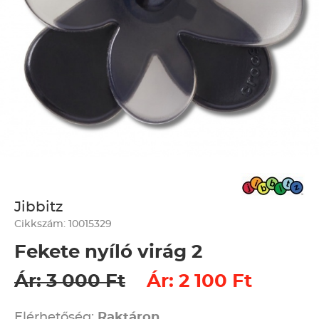
Jibbitz
Cikkszám: 10015329
Fekete nyíló virág 2
Ár: 3 000 Ft
Ár: 2 100 Ft
Elérhetőség:
Raktáron