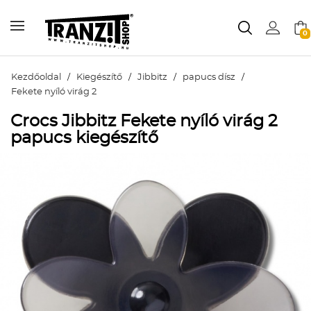
0
Kezdőoldal
/
Kiegészítő
/
Jibbitz
/
papucs dísz
/
Fekete nyíló virág 2
Crocs Jibbitz Fekete nyíló virág 2
papucs kiegészítő